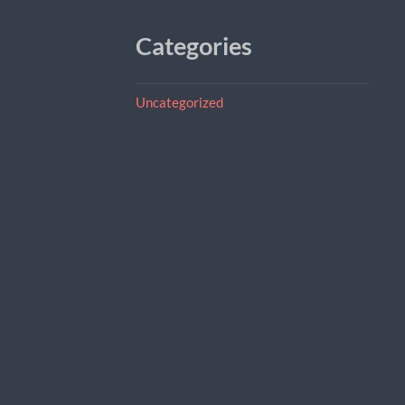
Categories
Uncategorized