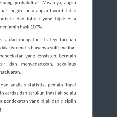
luang probabilitas
. Misalnya, angka
uar; begitu pula angka favorit tidak
atistik dan intuisi yang bijak bisa
menjamin hasil 100%.
isis, dan mengatur strategi taruhan
dak sistematis biasanya sulit melihat
pendekatan yang konsisten, bermain
tur dan menyenangkan, sekaligus
ngeluaran.
 analisis statistik, pemain Togel
 cerdas dan terukur. Ingatlah selalu
a pendekatan yang bijak dan disiplin
g.