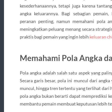
kesederhanaannya, tetapi juga karena tanta
angka keluarannya. Bagi sebagian pemain
peranan penting, namun memahami pola an
meningkatkan peluang menang secara strategis
praktis bagi pemain yang ingin lebih
keluaran ch
Memahami Pola Angka da
Pola angka adalah salah satu aspek yang paling
Secara garis besar, pola ini muncul dari angka
muncul, hingga tren tertentu yang terlihat dar
pola angka bukan berarti dapat memprediksi k
membantu pemain membuat keputusan lebih ter