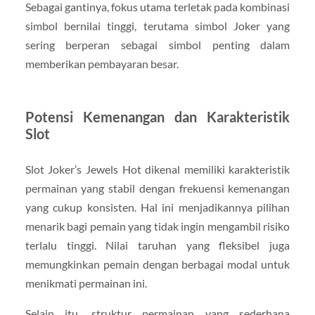
Sebagai gantinya, fokus utama terletak pada kombinasi
simbol bernilai tinggi, terutama simbol Joker yang
sering berperan sebagai simbol penting dalam
memberikan pembayaran besar.
Potensi Kemenangan dan Karakteristik
Slot
Slot Joker’s Jewels Hot dikenal memiliki karakteristik
permainan yang stabil dengan frekuensi kemenangan
yang cukup konsisten. Hal ini menjadikannya pilihan
menarik bagi pemain yang tidak ingin mengambil risiko
terlalu tinggi. Nilai taruhan yang fleksibel juga
memungkinkan pemain dengan berbagai modal untuk
menikmati permainan ini.
Selain itu, struktur permainan yang sederhana