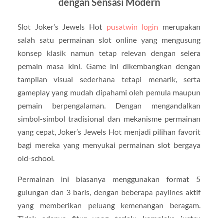
dengan Sensasi Modern
Slot Joker’s Jewels Hot
pusatwin login
merupakan
salah satu permainan slot online yang mengusung
konsep klasik namun tetap relevan dengan selera
pemain masa kini. Game ini dikembangkan dengan
tampilan visual sederhana tetapi menarik, serta
gameplay yang mudah dipahami oleh pemula maupun
pemain berpengalaman. Dengan mengandalkan
simbol-simbol tradisional dan mekanisme permainan
yang cepat, Joker’s Jewels Hot menjadi pilihan favorit
bagi mereka yang menyukai permainan slot bergaya
old-school.
Permainan ini biasanya menggunakan format 5
gulungan dan 3 baris, dengan beberapa paylines aktif
yang memberikan peluang kemenangan beragam.