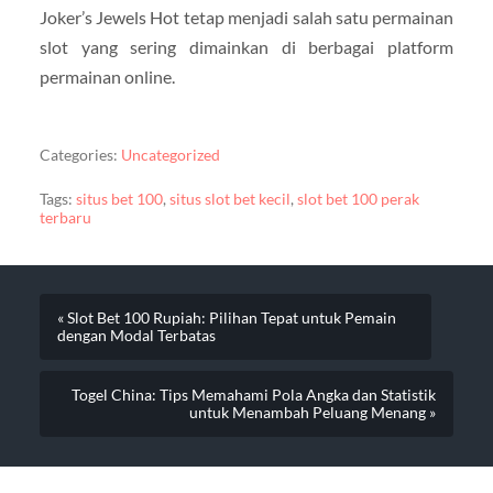
Joker’s Jewels Hot tetap menjadi salah satu permainan
slot yang sering dimainkan di berbagai platform
permainan online.
Categories:
Uncategorized
Tags:
situs bet 100
,
situs slot bet kecil
,
slot bet 100 perak
terbaru
« Slot Bet 100 Rupiah: Pilihan Tepat untuk Pemain
dengan Modal Terbatas
Togel China: Tips Memahami Pola Angka dan Statistik
untuk Menambah Peluang Menang »