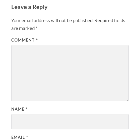
Leave a Reply
Your email address will not be published.
Required fields
are marked
*
COMMENT
*
NAME
*
EMAIL
*