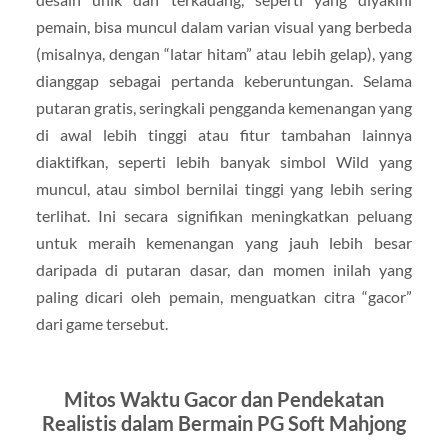
pemain, bisa muncul dalam varian visual yang berbeda
(misalnya, dengan “latar hitam” atau lebih gelap), yang
dianggap sebagai pertanda keberuntungan. Selama
putaran gratis, seringkali pengganda kemenangan yang
di awal lebih tinggi atau fitur tambahan lainnya
diaktifkan, seperti lebih banyak simbol Wild yang
muncul, atau simbol bernilai tinggi yang lebih sering
terlihat. Ini secara signifikan meningkatkan peluang
untuk meraih kemenangan yang jauh lebih besar
daripada di putaran dasar, dan momen inilah yang
paling dicari oleh pemain, menguatkan citra “gacor”
dari game tersebut.
Mitos Waktu Gacor dan Pendekatan
Realistis dalam Bermain PG Soft Mahjong