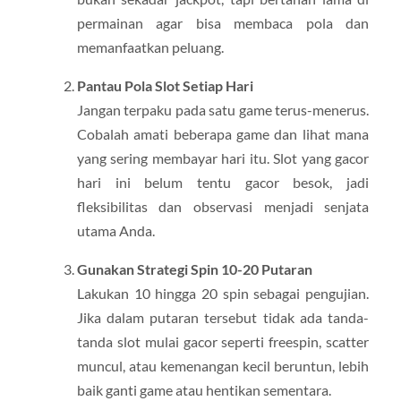
permainan agar bisa membaca pola dan
memanfaatkan peluang.
Pantau Pola Slot Setiap Hari
Jangan terpaku pada satu game terus-menerus.
Cobalah amati beberapa game dan lihat mana
yang sering membayar hari itu. Slot yang gacor
hari ini belum tentu gacor besok, jadi
fleksibilitas dan observasi menjadi senjata
utama Anda.
Gunakan Strategi Spin 10-20 Putaran
Lakukan 10 hingga 20 spin sebagai pengujian.
Jika dalam putaran tersebut tidak ada tanda-
tanda slot mulai gacor seperti freespin, scatter
muncul, atau kemenangan kecil beruntun, lebih
baik ganti game atau hentikan sementara.