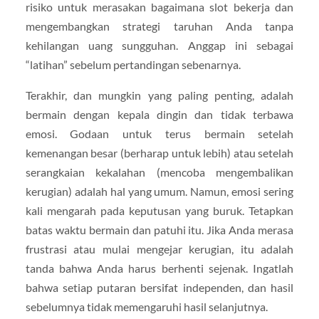
risiko untuk merasakan bagaimana slot bekerja dan
mengembangkan strategi taruhan Anda tanpa
kehilangan uang sungguhan. Anggap ini sebagai
“latihan” sebelum pertandingan sebenarnya.
Terakhir, dan mungkin yang paling penting, adalah
bermain dengan kepala dingin dan tidak terbawa
emosi. Godaan untuk terus bermain setelah
kemenangan besar (berharap untuk lebih) atau setelah
serangkaian kekalahan (mencoba mengembalikan
kerugian) adalah hal yang umum. Namun, emosi sering
kali mengarah pada keputusan yang buruk. Tetapkan
batas waktu bermain dan patuhi itu. Jika Anda merasa
frustrasi atau mulai mengejar kerugian, itu adalah
tanda bahwa Anda harus berhenti sejenak. Ingatlah
bahwa setiap putaran bersifat independen, dan hasil
sebelumnya tidak memengaruhi hasil selanjutnya.