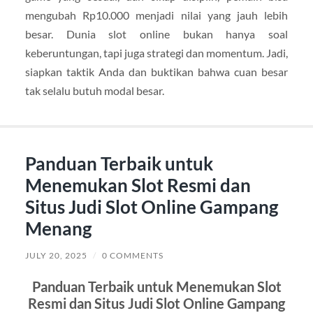
mengubah Rp10.000 menjadi nilai yang jauh lebih
besar. Dunia slot online bukan hanya soal
keberuntungan, tapi juga strategi dan momentum. Jadi,
siapkan taktik Anda dan buktikan bahwa cuan besar
tak selalu butuh modal besar.
Panduan Terbaik untuk
Menemukan Slot Resmi dan
Situs Judi Slot Online Gampang
Menang
JULY 20, 2025
/
0 COMMENTS
Panduan Terbaik untuk Menemukan Slot
Resmi dan Situs Judi Slot Online Gampang