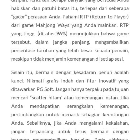
habiskan dan patuhi batas itu, terlepas dari seberapa
“gacor” perasaan Anda. Pahami RTP (Return to Player)
dari game Mahjong Ways yang Anda mainkan. RTP
yang tinggi (di atas 96%) menunjukkan bahwa game
tersebut, dalam jangka panjang, mengembalikan
persentase taruhan yang lebih besar kepada pemain,
meskipun tidak menjamin kemenangan di setiap sesi.
Selain itu, bermain dengan kesadaran penuh adalah
kunci. Nikmati grafis indah dan fitur inovatif yang
ditawarkan PG Soft. Jangan hanya terpaku pada tujuan
mencari “scatter hitam” atau kemenangan instan. Jika
Anda mendapatkan serangkaian kemenangan,
pertimbangkan untuk menarik sebagian keuntungan
Anda. Sebaliknya, jika Anda mengalami kekalahan,
jangan terpancing untuk terus bermain dengan
harapan mengembalikan kerugian. Pada akhirnya,