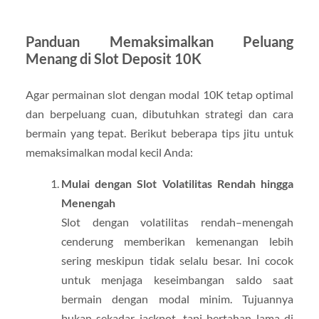
Panduan Memaksimalkan Peluang
Menang di Slot Deposit 10K
Agar permainan slot dengan modal 10K tetap optimal
dan berpeluang cuan, dibutuhkan strategi dan cara
bermain yang tepat. Berikut beberapa tips jitu untuk
memaksimalkan modal kecil Anda:
Mulai dengan Slot Volatilitas Rendah hingga
Menengah
Slot dengan volatilitas rendah–menengah
cenderung memberikan kemenangan lebih
sering meskipun tidak selalu besar. Ini cocok
untuk menjaga keseimbangan saldo saat
bermain dengan modal minim. Tujuannya
bukan sekadar jackpot, tapi bertahan lama di