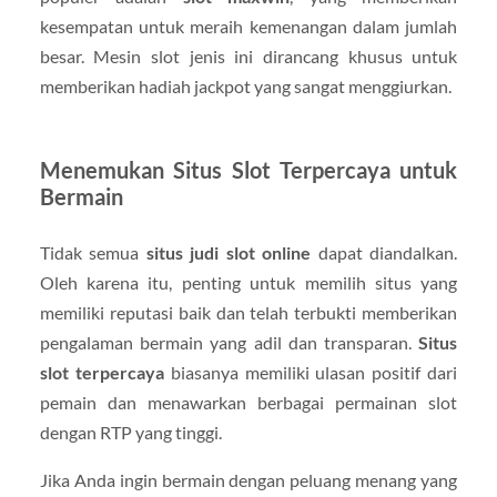
kesempatan untuk meraih kemenangan dalam jumlah
besar. Mesin slot jenis ini dirancang khusus untuk
memberikan hadiah jackpot yang sangat menggiurkan.
Menemukan Situs Slot Terpercaya untuk
Bermain
Tidak semua
situs judi slot online
dapat diandalkan.
Oleh karena itu, penting untuk memilih situs yang
memiliki reputasi baik dan telah terbukti memberikan
pengalaman bermain yang adil dan transparan.
Situs
slot terpercaya
biasanya memiliki ulasan positif dari
pemain dan menawarkan berbagai permainan slot
dengan RTP yang tinggi.
Jika Anda ingin bermain dengan peluang menang yang