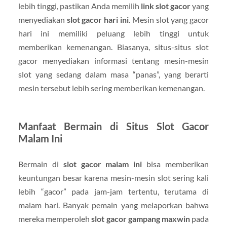
lebih tinggi, pastikan Anda memilih
link slot gacor
yang
menyediakan
slot gacor hari ini
. Mesin slot yang gacor
hari ini memiliki peluang lebih tinggi untuk
memberikan kemenangan. Biasanya, situs-situs slot
gacor menyediakan informasi tentang mesin-mesin
slot yang sedang dalam masa “panas”, yang berarti
mesin tersebut lebih sering memberikan kemenangan.
Manfaat Bermain di Situs Slot Gacor
Malam Ini
Bermain di
slot gacor malam ini
bisa memberikan
keuntungan besar karena mesin-mesin slot sering kali
lebih “gacor” pada jam-jam tertentu, terutama di
malam hari. Banyak pemain yang melaporkan bahwa
mereka memperoleh
slot gacor gampang maxwin
pada