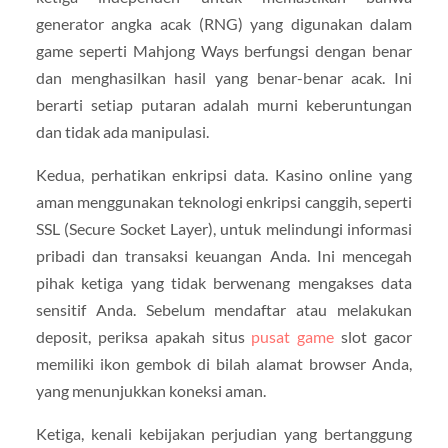
generator angka acak (RNG) yang digunakan dalam
game seperti Mahjong Ways berfungsi dengan benar
dan menghasilkan hasil yang benar-benar acak. Ini
berarti setiap putaran adalah murni keberuntungan
dan tidak ada manipulasi.
Kedua, perhatikan enkripsi data. Kasino online yang
aman menggunakan teknologi enkripsi canggih, seperti
SSL (Secure Socket Layer), untuk melindungi informasi
pribadi dan transaksi keuangan Anda. Ini mencegah
pihak ketiga yang tidak berwenang mengakses data
sensitif Anda. Sebelum mendaftar atau melakukan
deposit, periksa apakah situs
pusat game
slot gacor
memiliki ikon gembok di bilah alamat browser Anda,
yang menunjukkan koneksi aman.
Ketiga, kenali kebijakan perjudian yang bertanggung