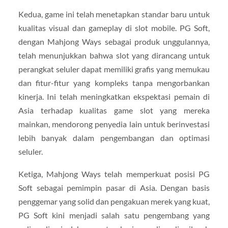
Kedua, game ini telah menetapkan standar baru untuk
kualitas visual dan gameplay di slot mobile. PG Soft,
dengan Mahjong Ways sebagai produk unggulannya,
telah menunjukkan bahwa slot yang dirancang untuk
perangkat seluler dapat memiliki grafis yang memukau
dan fitur-fitur yang kompleks tanpa mengorbankan
kinerja. Ini telah meningkatkan ekspektasi pemain di
Asia terhadap kualitas game slot yang mereka
mainkan, mendorong penyedia lain untuk berinvestasi
lebih banyak dalam pengembangan dan optimasi
seluler.
Ketiga, Mahjong Ways telah memperkuat posisi PG
Soft sebagai pemimpin pasar di Asia. Dengan basis
penggemar yang solid dan pengakuan merek yang kuat,
PG Soft kini menjadi salah satu pengembang yang