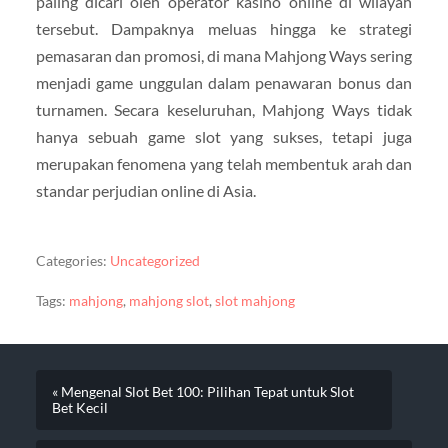
paling dicari oleh operator kasino online di wilayah
tersebut. Dampaknya meluas hingga ke strategi
pemasaran dan promosi, di mana Mahjong Ways sering
menjadi game unggulan dalam penawaran bonus dan
turnamen. Secara keseluruhan, Mahjong Ways tidak
hanya sebuah game slot yang sukses, tetapi juga
merupakan fenomena yang telah membentuk arah dan
standar perjudian online di Asia.
Categories:
Uncategorized
Tags:
mahjong
,
mahjong slot
,
slot mahjong
« Mengenal Slot Bet 100: Pilihan Tepat untuk Slot
Bet Kecil