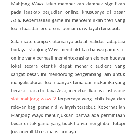
Mahjong Ways telah memberikan dampak signifikan
pada lanskap perjudian online, khususnya di pasar
Asia. Keberhasilan game ini mencerminkan tren yang
lebih luas dan preferensi pemain di wilayah tersebut.
Salah satu dampak utamanya adalah validasi adaptasi
budaya. Mahjong Ways membuktikan bahwa game slot
online yang berhasil mengintegrasikan elemen budaya
lokal secara otentik dapat menarik audiens yang
sangat besar. Ini mendorong pengembang lain untuk
mengeksplorasi lebih banyak tema dan mekanika yang
berakar pada budaya Asia, menghasilkan variasi game
slot mahjong ways 2
terpercaya yang lebih kaya dan
relevan bagi pemain di wilayah tersebut. Keberhasilan
Mahjong Ways menunjukkan bahwa ada permintaan
besar untuk game yang tidak hanya menghibur tetapi
juga memiliki resonansi budaya.