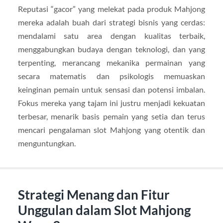
Reputasi “gacor” yang melekat pada produk Mahjong
mereka adalah buah dari strategi bisnis yang cerdas:
mendalami satu area dengan kualitas terbaik,
menggabungkan budaya dengan teknologi, dan yang
terpenting, merancang mekanika permainan yang
secara matematis dan psikologis memuaskan
keinginan pemain untuk sensasi dan potensi imbalan.
Fokus mereka yang tajam ini justru menjadi kekuatan
terbesar, menarik basis pemain yang setia dan terus
mencari pengalaman slot Mahjong yang otentik dan
menguntungkan.
Strategi Menang dan Fitur
Unggulan dalam Slot Mahjong