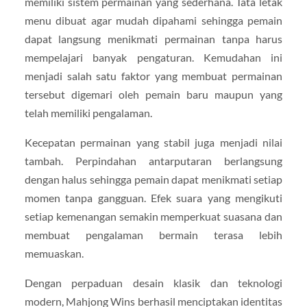
memiliki sistem permainan yang sederhana. Tata letak
menu dibuat agar mudah dipahami sehingga pemain
dapat langsung menikmati permainan tanpa harus
mempelajari banyak pengaturan. Kemudahan ini
menjadi salah satu faktor yang membuat permainan
tersebut digemari oleh pemain baru maupun yang
telah memiliki pengalaman.
Kecepatan permainan yang stabil juga menjadi nilai
tambah. Perpindahan antarputaran berlangsung
dengan halus sehingga pemain dapat menikmati setiap
momen tanpa gangguan. Efek suara yang mengikuti
setiap kemenangan semakin memperkuat suasana dan
membuat pengalaman bermain terasa lebih
memuaskan.
Dengan perpaduan desain klasik dan teknologi
modern, Mahjong Wins berhasil menciptakan identitas