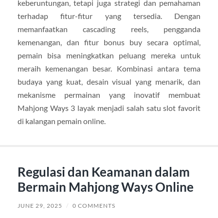
keberuntungan, tetapi juga strategi dan pemahaman
terhadap fitur-fitur yang tersedia. Dengan
memanfaatkan cascading reels, pengganda
kemenangan, dan fitur bonus buy secara optimal,
pemain bisa meningkatkan peluang mereka untuk
meraih kemenangan besar. Kombinasi antara tema
budaya yang kuat, desain visual yang menarik, dan
mekanisme permainan yang inovatif membuat
Mahjong Ways 3 layak menjadi salah satu slot favorit
di kalangan pemain online.
Regulasi dan Keamanan dalam
Bermain Mahjong Ways Online
JUNE 29, 2025
/
0 COMMENTS