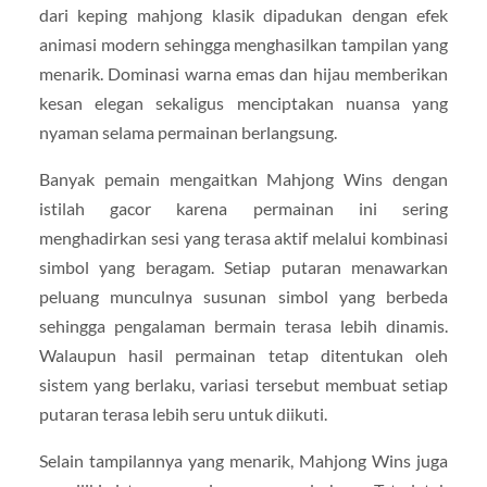
dari keping mahjong klasik dipadukan dengan efek
animasi modern sehingga menghasilkan tampilan yang
menarik. Dominasi warna emas dan hijau memberikan
kesan elegan sekaligus menciptakan nuansa yang
nyaman selama permainan berlangsung.
Banyak pemain mengaitkan Mahjong Wins dengan
istilah gacor karena permainan ini sering
menghadirkan sesi yang terasa aktif melalui kombinasi
simbol yang beragam. Setiap putaran menawarkan
peluang munculnya susunan simbol yang berbeda
sehingga pengalaman bermain terasa lebih dinamis.
Walaupun hasil permainan tetap ditentukan oleh
sistem yang berlaku, variasi tersebut membuat setiap
putaran terasa lebih seru untuk diikuti.
Selain tampilannya yang menarik, Mahjong Wins juga