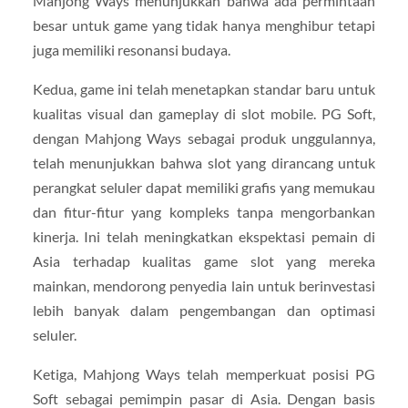
Mahjong Ways menunjukkan bahwa ada permintaan
besar untuk game yang tidak hanya menghibur tetapi
juga memiliki resonansi budaya.
Kedua, game ini telah menetapkan standar baru untuk
kualitas visual dan gameplay di slot mobile. PG Soft,
dengan Mahjong Ways sebagai produk unggulannya,
telah menunjukkan bahwa slot yang dirancang untuk
perangkat seluler dapat memiliki grafis yang memukau
dan fitur-fitur yang kompleks tanpa mengorbankan
kinerja. Ini telah meningkatkan ekspektasi pemain di
Asia terhadap kualitas game slot yang mereka
mainkan, mendorong penyedia lain untuk berinvestasi
lebih banyak dalam pengembangan dan optimasi
seluler.
Ketiga, Mahjong Ways telah memperkuat posisi PG
Soft sebagai pemimpin pasar di Asia. Dengan basis