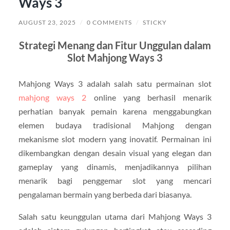
Ways 3
AUGUST 23, 2025
/
0 COMMENTS
/
STICKY
Strategi Menang dan Fitur Unggulan dalam
Slot Mahjong Ways 3
Mahjong Ways 3 adalah salah satu permainan slot
mahjong ways 2
online yang berhasil menarik
perhatian banyak pemain karena menggabungkan
elemen budaya tradisional Mahjong dengan
mekanisme slot modern yang inovatif. Permainan ini
dikembangkan dengan desain visual yang elegan dan
gameplay yang dinamis, menjadikannya pilihan
menarik bagi penggemar slot yang mencari
pengalaman bermain yang berbeda dari biasanya.
Salah satu keunggulan utama dari Mahjong Ways 3