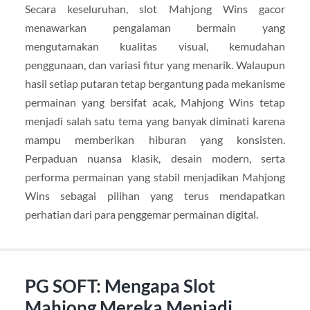
Secara keseluruhan, slot Mahjong Wins gacor
menawarkan pengalaman bermain yang
mengutamakan kualitas visual, kemudahan
penggunaan, dan variasi fitur yang menarik. Walaupun
hasil setiap putaran tetap bergantung pada mekanisme
permainan yang bersifat acak, Mahjong Wins tetap
menjadi salah satu tema yang banyak diminati karena
mampu memberikan hiburan yang konsisten.
Perpaduan nuansa klasik, desain modern, serta
performa permainan yang stabil menjadikan Mahjong
Wins sebagai pilihan yang terus mendapatkan
perhatian dari para penggemar permainan digital.
PG SOFT: Mengapa Slot
Mahjong Mereka Menjadi