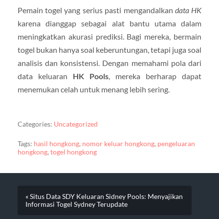
Pemain togel yang serius pasti mengandalkan
data HK
karena dianggap sebagai alat bantu utama dalam
meningkatkan akurasi prediksi. Bagi mereka, bermain
togel bukan hanya soal keberuntungan, tetapi juga soal
analisis dan konsistensi. Dengan memahami pola dari
data keluaran
HK Pools
, mereka berharap dapat
menemukan celah untuk menang lebih sering.
Categories:
Uncategorized
Tags:
hasil hongkong
,
nomor keluar hongkong
,
pengeluaran
hongkong
,
togel hongkong
« Situs Data SDY Keluaran Sidney Pools: Menyajikan
Informasi Togel Sydney Terupdate