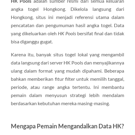
HK Pools
adalah sumber resmi dari semua keluaran
angka togel Hongkong. Dikelola langsung dari
Hongkong, situs ini menjadi referensi utama dalam
pencatatan dan pengumuman hasil angka togel. Data
yang dikeluarkan oleh
HK Pools
bersifat final dan tidak
bisa diganggu gugat.
Karena itu, banyak situs togel lokal yang mengambil
data langsung dari server HK Pools dan menyajikannya
ulang dalam format yang mudah dipahami. Beberapa
bahkan memberikan fitur filter untuk memilih tanggal,
periode, atau range angka tertentu. Ini membantu
pemain dalam menyusun strategi lebih mendalam
berdasarkan kebutuhan mereka masing-masing.
Mengapa Pemain Mengandalkan Data HK?