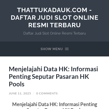
THATTUKADAUK.COM -
DAFTAR JUDI SLOT ONLINE
RESMI TERBARU
Daftar Judi Slot Online Resmi Terbaru
SHOW MENU
Menjelajahi Data HK: Informasi
Penting Seputar Pasaran HK
Pools
JUNE 11, 2025
/
0 COMMENTS
Menjelajahi Data HK: Informasi Penting