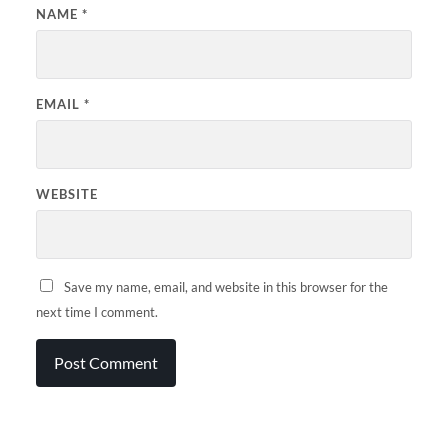
NAME
*
EMAIL
*
WEBSITE
Save my name, email, and website in this browser for the
next time I comment.