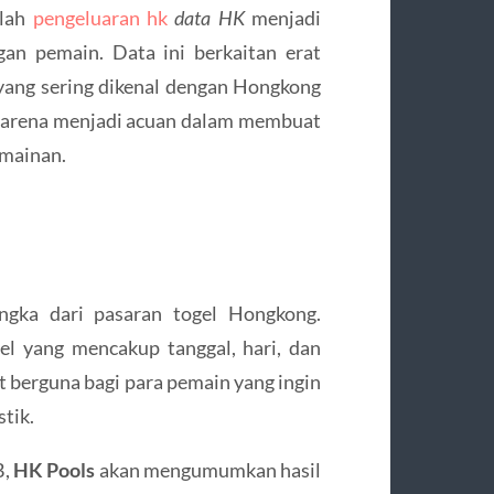
ilah
pengeluaran hk
data HK
menjadi
gan pemain. Data ini berkaitan erat
 yang sering dikenal dengan Hongkong
 karena menjadi acuan dalam membuat
rmainan.
ngka dari pasaran togel Hongkong.
bel yang mencakup tanggal, hari, dan
at berguna bagi para pemain yang ingin
tik.
B,
HK Pools
akan mengumumkan hasil