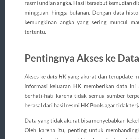
resmi undian angka. Hasil tersebut kemudian di
mingguan, hingga bulanan. Dengan data histor
kemungkinan angka yang sering muncul ma
tertentu.
Pentingnya Akses ke Dat
Akses ke
data HK
yang akurat dan terupdate me
informasi keluaran HK memberikan data ini 
berhati-hati karena tidak semua sumber terpe
berasal dari hasil resmi
HK Pools
agar tidak terj
Data yang tidak akurat bisa menyebabkan keke
Oleh karena itu, penting untuk membanding