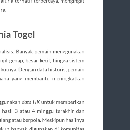
jalur alternatif terpercaya, mengingat
ra.
ia Togel
nalisis. Banyak pemain menggunakan
njil-genap, besar-kecil, hingga sistem
kutnya. Dengan data historis, pemain
hana yang membantu meningkatkan
nggunakan
data HK
untuk memberikan
 hasil 3 atau 4 minggu terakhir dan
lang atau berpola. Meskipun hasilnya
 cukup banyak digunakan di komunitas