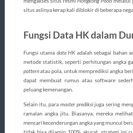
mengakses situs resmi
Hongkong Pools
melalui 
situs aslinya kerap kali diblokir di beberapa nega
Fungsi Data HK dalam Dun
Fungsi utama
data HK
adalah sebagai bahan a
metode statistik, seperti perhitungan angka ga
pattern
atau pola, untuk memprediksi angka beri
dapat membuat rumus atau software seder
peluang kemenangan.
Selain itu, para
master prediksi
juga sering me
ramalan angka jitu. Biasanya, mereka melihat
mencari kecenderungan angka yang muncul beru
tidak bisa dijamin 100% akurat, strategi ini