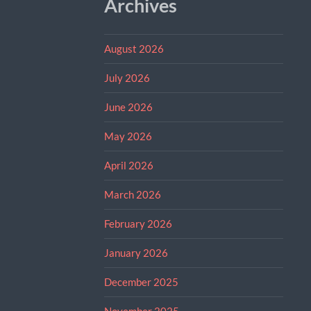
Archives
August 2026
July 2026
June 2026
May 2026
April 2026
March 2026
February 2026
January 2026
December 2025
November 2025