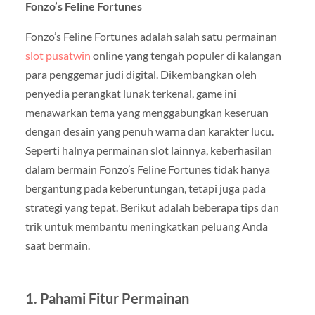
Fonzo’s Feline Fortunes
Fonzo’s Feline Fortunes adalah salah satu permainan
slot pusatwin
online yang tengah populer di kalangan
para penggemar judi digital. Dikembangkan oleh
penyedia perangkat lunak terkenal, game ini
menawarkan tema yang menggabungkan keseruan
dengan desain yang penuh warna dan karakter lucu.
Seperti halnya permainan slot lainnya, keberhasilan
dalam bermain Fonzo’s Feline Fortunes tidak hanya
bergantung pada keberuntungan, tetapi juga pada
strategi yang tepat. Berikut adalah beberapa tips dan
trik untuk membantu meningkatkan peluang Anda
saat bermain.
1. Pahami Fitur Permainan