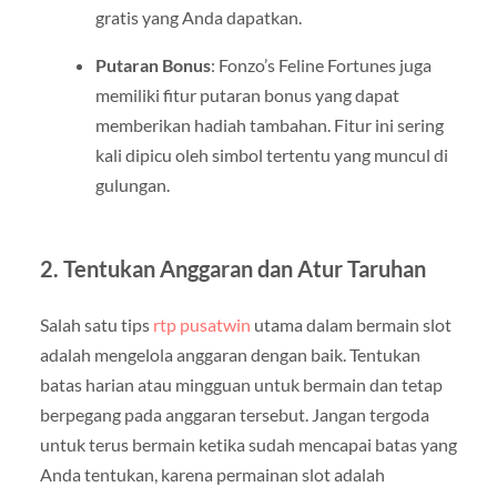
gratis yang Anda dapatkan.
Putaran Bonus
: Fonzo’s Feline Fortunes juga
memiliki fitur putaran bonus yang dapat
memberikan hadiah tambahan. Fitur ini sering
kali dipicu oleh simbol tertentu yang muncul di
gulungan.
2. Tentukan Anggaran dan Atur Taruhan
Salah satu tips
rtp pusatwin
utama dalam bermain slot
adalah mengelola anggaran dengan baik. Tentukan
batas harian atau mingguan untuk bermain dan tetap
berpegang pada anggaran tersebut. Jangan tergoda
untuk terus bermain ketika sudah mencapai batas yang
Anda tentukan, karena permainan slot adalah