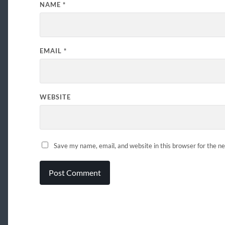
NAME
*
EMAIL
*
WEBSITE
Save my name, email, and website in this browser for the n