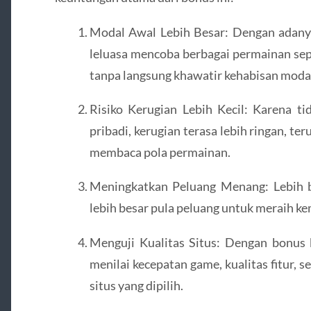
Modal Awal Lebih Besar: Dengan adanya
leluasa mencoba berbagai permainan seper
tanpa langsung khawatir kehabisan moda
Risiko Kerugian Lebih Kecil: Karena ti
pribadi, kerugian terasa lebih ringan, t
membaca pola permainan.
Meningkatkan Peluang Menang: Lebih b
lebih besar pula peluang untuk meraih k
Menguji Kualitas Situs: Dengan bonus 
menilai kecepatan game, kualitas fitur, 
situs yang dipilih.