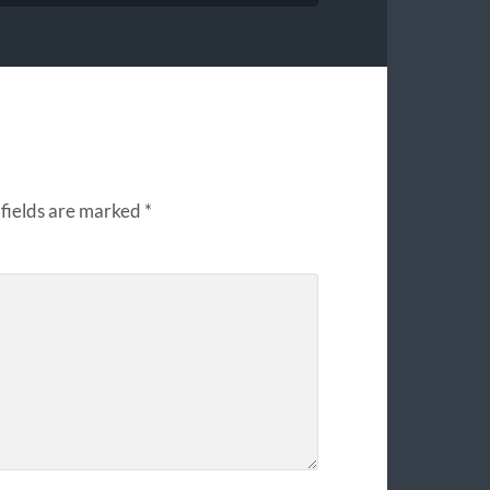
fields are marked
*