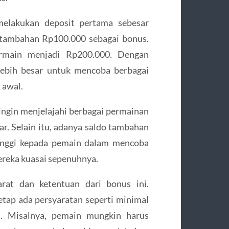
melakukan deposit pertama sebesar
 tambahan Rp100.000 sebagai bonus.
ermain menjadi Rp200.000. Dengan
lebih besar untuk mencoba berbagai
 awal.
 ingin menjelajahi berbagai permainan
r. Selain itu, adanya saldo tambahan
tinggi kepada pemain dalam mencoba
ereka kuasai sepenuhnya.
rat dan ketentuan dari bonus ini.
etap ada persyaratan seperti minimal
). Misalnya, pemain mungkin harus