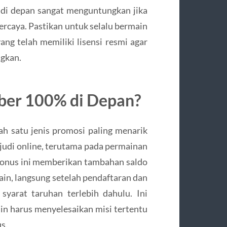
di depan sangat menguntungkan jika
ercaya. Pastikan untuk selalu bermain
ang telah memiliki lisensi resmi agar
gkan.
ber 100% di Depan?
 satu jenis promosi paling menarik
judi online, terutama pada permainan
bonus ini memberikan tambahan saldo
in, langsung setelah pendaftaran dan
yarat taruhan terlebih dahulu. Ini
n harus menyelesaikan misi tertentu
s.