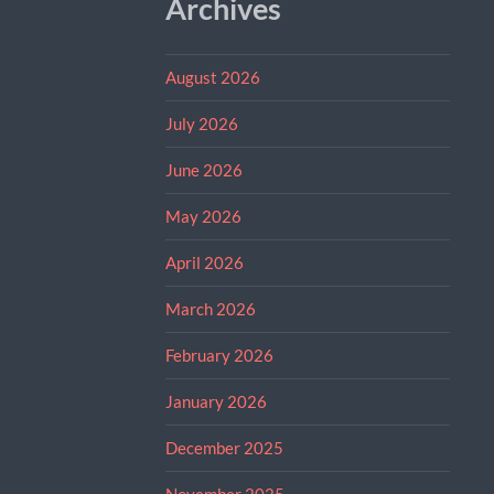
Archives
August 2026
July 2026
June 2026
May 2026
April 2026
March 2026
February 2026
January 2026
December 2025
November 2025