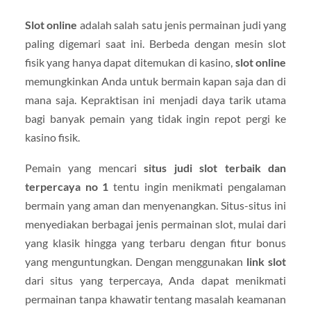
Slot online
adalah salah satu jenis permainan judi yang
paling digemari saat ini. Berbeda dengan mesin slot
fisik yang hanya dapat ditemukan di kasino,
slot online
memungkinkan Anda untuk bermain kapan saja dan di
mana saja. Kepraktisan ini menjadi daya tarik utama
bagi banyak pemain yang tidak ingin repot pergi ke
kasino fisik.
Pemain yang mencari
situs judi slot terbaik dan
terpercaya no 1
tentu ingin menikmati pengalaman
bermain yang aman dan menyenangkan. Situs-situs ini
menyediakan berbagai jenis permainan slot, mulai dari
yang klasik hingga yang terbaru dengan fitur bonus
yang menguntungkan. Dengan menggunakan
link slot
dari situs yang terpercaya, Anda dapat menikmati
permainan tanpa khawatir tentang masalah keamanan