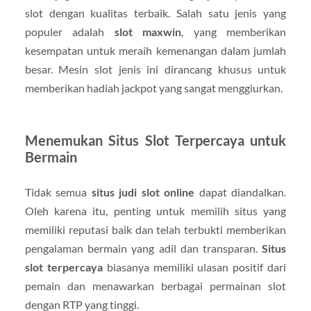
slot dengan kualitas terbaik. Salah satu jenis yang
populer adalah
slot maxwin
, yang memberikan
kesempatan untuk meraih kemenangan dalam jumlah
besar. Mesin slot jenis ini dirancang khusus untuk
memberikan hadiah jackpot yang sangat menggiurkan.
Menemukan Situs Slot Terpercaya untuk
Bermain
Tidak semua
situs judi slot online
dapat diandalkan.
Oleh karena itu, penting untuk memilih situs yang
memiliki reputasi baik dan telah terbukti memberikan
pengalaman bermain yang adil dan transparan.
Situs
slot terpercaya
biasanya memiliki ulasan positif dari
pemain dan menawarkan berbagai permainan slot
dengan RTP yang tinggi.