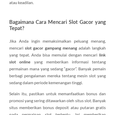
atau keadilan.
Bagaimana Cara Mencari Slot Gacor yang
Tepat?
Jika Anda ingin memaksimalkan peluang menang,
mencari
slot gacor gampang menang
adalah langkah
yang tepat. Anda bisa memulai dengan mencari
link
slot online
yang memberikan informasi tentang
permainan mana yang sedang “gacor”. Banyak pemain
berbagi pengalaman mereka tentang mesin slot yang
sedang dalam periode kemenangan tinggi.
Selain itu, pastikan untuk memanfaatkan bonus dan
promosi yang sering ditawarkan oleh situs slot. Banyak
situs memberikan bonus deposit atau putaran gratis
pada permainan slot tertentu. Ini memberikan