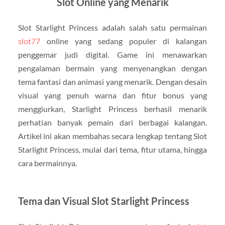
Slot Online yang Menarik
Slot Starlight Princess adalah salah satu permainan
slot77
online yang sedang populer di kalangan
penggemar judi digital. Game ini menawarkan
pengalaman bermain yang menyenangkan dengan
tema fantasi dan animasi yang menarik. Dengan desain
visual yang penuh warna dan fitur bonus yang
menggiurkan, Starlight Princess berhasil menarik
perhatian banyak pemain dari berbagai kalangan.
Artikel ini akan membahas secara lengkap tentang Slot
Starlight Princess, mulai dari tema, fitur utama, hingga
cara bermainnya.
Tema dan Visual Slot Starlight Princess