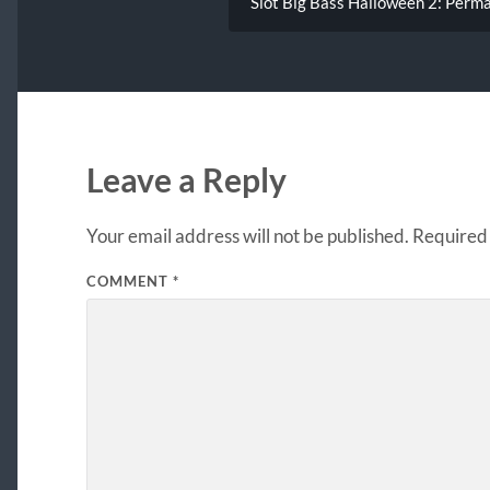
Slot Big Bass Halloween 2: Perm
Leave a Reply
Your email address will not be published.
Required 
COMMENT
*