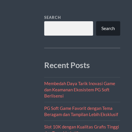
SEARCH
Search
Recent Posts
Membedah Daya Tarik Inovasi Game
dan Keamanan Ekosistem PG Soft
Berlisensi
PG Soft Game Favorit dengan Tema
Beragam dan Tampilan Lebih Eksklusif
Slot 10K dengan Kualitas Grafis Tinggi