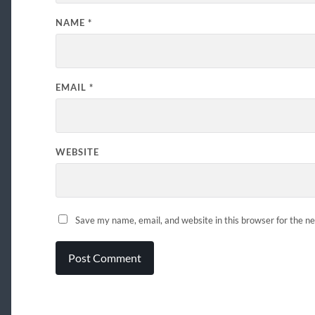
NAME
*
EMAIL
*
WEBSITE
Save my name, email, and website in this browser for the n