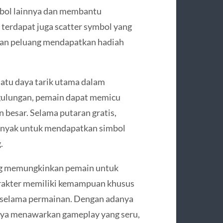
mbol lainnya dan membantu
terdapat juga scatter symbol yang
an peluang mendapatkan hadiah
satu daya tarik utama dalam
i gulungan, pemain dapat memicu
besar. Selama putaran gratis,
anyak untuk mendapatkan simbol
.
yang memungkinkan pemain untuk
arakter memiliki kemampuan khusus
 selama permainan. Dengan adanya
anya menawarkan gameplay yang seru,