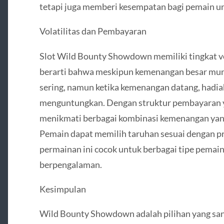
tetapi juga memberi kesempatan bagi pemain un
Volatilitas dan Pembayaran
Slot Wild Bounty Showdown memiliki tingkat vol
berarti bahwa meskipun kemenangan besar mun
sering, namun ketika kemenangan datang, hadiah
menguntungkan. Dengan struktur pembayaran y
menikmati berbagai kombinasi kemenangan yan
Pemain dapat memilih taruhan sesuai dengan p
permainan ini cocok untuk berbagai tipe pema
berpengalaman.
Kesimpulan
Wild Bounty Showdown adalah pilihan yang san