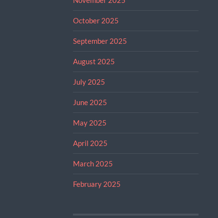
October 2025
September 2025
August 2025
July 2025
June 2025
May 2025
April 2025
March 2025
February 2025