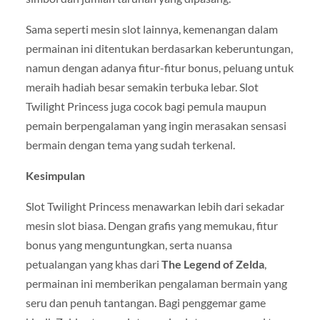
Sama seperti mesin slot lainnya, kemenangan dalam
permainan ini ditentukan berdasarkan keberuntungan,
namun dengan adanya fitur-fitur bonus, peluang untuk
meraih hadiah besar semakin terbuka lebar. Slot
Twilight Princess juga cocok bagi pemula maupun
pemain berpengalaman yang ingin merasakan sensasi
bermain dengan tema yang sudah terkenal.
Kesimpulan
Slot Twilight Princess menawarkan lebih dari sekadar
mesin slot biasa. Dengan grafis yang memukau, fitur
bonus yang menguntungkan, serta nuansa
petualangan yang khas dari
The Legend of Zelda
,
permainan ini memberikan pengalaman bermain yang
seru dan penuh tantangan. Bagi penggemar game