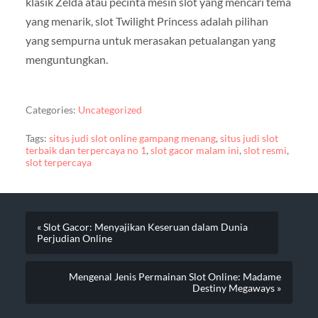
klasik Zelda atau pecinta mesin slot yang mencari tema
yang menarik, slot Twilight Princess adalah pilihan
yang sempurna untuk merasakan petualangan yang
menguntungkan.
Categories:
Uncategorized
Tags:
situs judi slot online gampang menang
,
situs judi slot
terbaik dan terpercaya no 1
,
slot gacor malam ini
,
slot resmi
,
slot terpercaya
« Slot Gacor: Menyajikan Keseruan dalam Dunia
Perjudian Online
Mengenal Jenis Permainan Slot Online: Madame
Destiny Megaways »