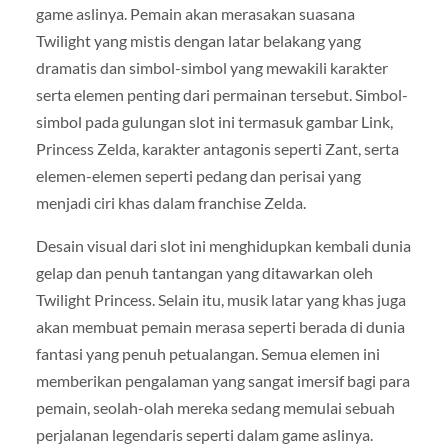
game aslinya. Pemain akan merasakan suasana
Twilight yang mistis dengan latar belakang yang
dramatis dan simbol-simbol yang mewakili karakter
serta elemen penting dari permainan tersebut. Simbol-
simbol pada gulungan slot ini termasuk gambar Link,
Princess Zelda, karakter antagonis seperti Zant, serta
elemen-elemen seperti pedang dan perisai yang
menjadi ciri khas dalam franchise Zelda.
Desain visual dari slot ini menghidupkan kembali dunia
gelap dan penuh tantangan yang ditawarkan oleh
Twilight Princess. Selain itu, musik latar yang khas juga
akan membuat pemain merasa seperti berada di dunia
fantasi yang penuh petualangan. Semua elemen ini
memberikan pengalaman yang sangat imersif bagi para
pemain, seolah-olah mereka sedang memulai sebuah
perjalanan legendaris seperti dalam game aslinya.