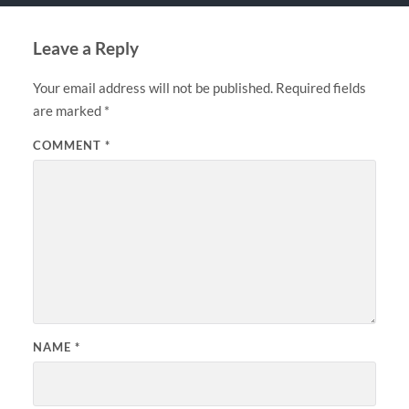
Leave a Reply
Your email address will not be published.
Required fields
are marked
*
COMMENT
*
NAME
*