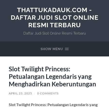
THATTUKADAUK.COM -
DAFTAR JUDI SLOT ONLINE
RESMI TERBARU
Daftar Judi Slot Online Resmi Terbaru
SHOW MENU
Slot Twilight Princess:
Petualangan Legendaris yang
Menghadirkan Keberuntungan
APRIL 23, 2025
/
0 COMMENTS
Slot Twilight Princess: Petualangan Legendaris yang