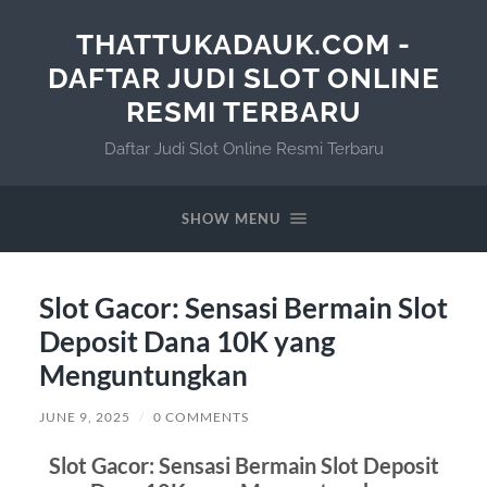
THATTUKADAUK.COM -
DAFTAR JUDI SLOT ONLINE
RESMI TERBARU
Daftar Judi Slot Online Resmi Terbaru
SHOW MENU
Slot Gacor: Sensasi Bermain Slot
Deposit Dana 10K yang
Menguntungkan
JUNE 9, 2025
/
0 COMMENTS
Slot Gacor: Sensasi Bermain Slot Deposit