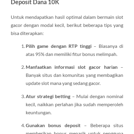
Deposit Dana 10K
Untuk mendapatkan hasil optimal dalam bermain slot
gacor dengan modal kecil, berikut beberapa tips yang
bisa diterapkan:
Pilih game dengan RTP tinggi
– Biasanya di
atas 95% dan memiliki fitur bonus melimpah.
Manfaatkan informasi slot gacor harian
–
Banyak situs dan komunitas yang membagikan
update slot mana yang sedang gacor.
Atur strategi betting
– Mulai dengan nominal
kecil, naikkan perlahan jika sudah memperoleh
keuntungan.
Gunakan bonus deposit
– Beberapa situs
memberikan bonus menarik untuk pengguna