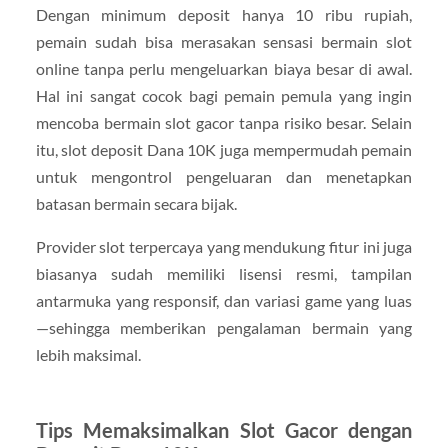
Dengan minimum deposit hanya 10 ribu rupiah,
pemain sudah bisa merasakan sensasi bermain slot
online tanpa perlu mengeluarkan biaya besar di awal.
Hal ini sangat cocok bagi pemain pemula yang ingin
mencoba bermain slot gacor tanpa risiko besar. Selain
itu, slot deposit Dana 10K juga mempermudah pemain
untuk mengontrol pengeluaran dan menetapkan
batasan bermain secara bijak.
Provider slot terpercaya yang mendukung fitur ini juga
biasanya sudah memiliki lisensi resmi, tampilan
antarmuka yang responsif, dan variasi game yang luas
—sehingga memberikan pengalaman bermain yang
lebih maksimal.
Tips Memaksimalkan Slot Gacor dengan