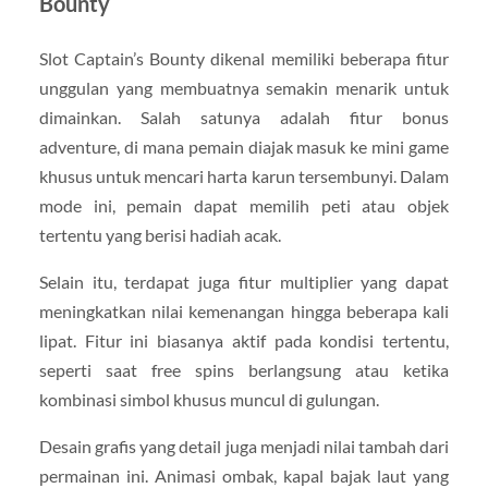
Bounty
Slot Captain’s Bounty dikenal memiliki beberapa fitur
unggulan yang membuatnya semakin menarik untuk
dimainkan. Salah satunya adalah fitur bonus
adventure, di mana pemain diajak masuk ke mini game
khusus untuk mencari harta karun tersembunyi. Dalam
mode ini, pemain dapat memilih peti atau objek
tertentu yang berisi hadiah acak.
Selain itu, terdapat juga fitur multiplier yang dapat
meningkatkan nilai kemenangan hingga beberapa kali
lipat. Fitur ini biasanya aktif pada kondisi tertentu,
seperti saat free spins berlangsung atau ketika
kombinasi simbol khusus muncul di gulungan.
Desain grafis yang detail juga menjadi nilai tambah dari
permainan ini. Animasi ombak, kapal bajak laut yang