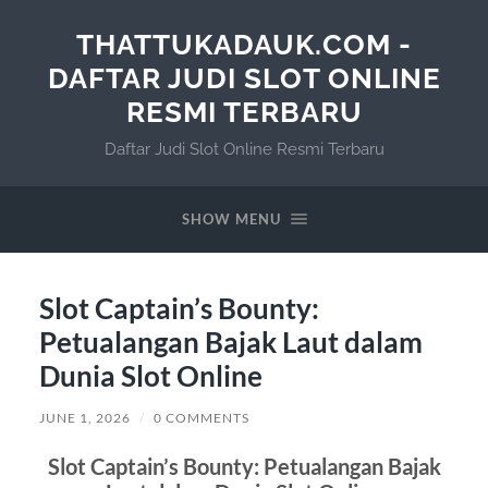
THATTUKADAUK.COM -
DAFTAR JUDI SLOT ONLINE
RESMI TERBARU
Daftar Judi Slot Online Resmi Terbaru
SHOW MENU
Slot Captain’s Bounty:
Petualangan Bajak Laut dalam
Dunia Slot Online
JUNE 1, 2026
/
0 COMMENTS
Slot Captain’s Bounty: Petualangan Bajak