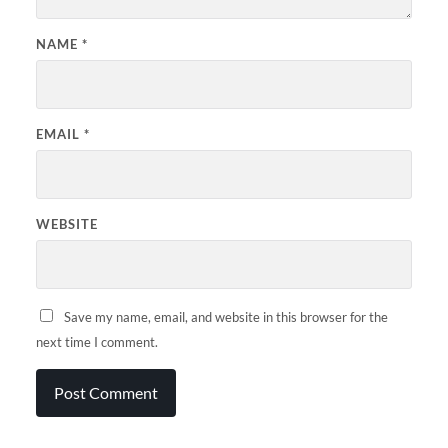
NAME
*
EMAIL
*
WEBSITE
Save my name, email, and website in this browser for the
next time I comment.