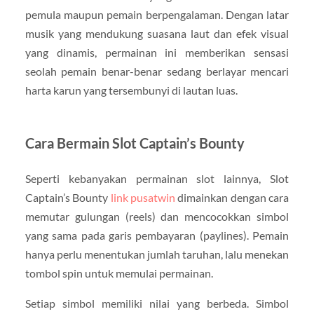
pemula maupun pemain berpengalaman. Dengan latar
musik yang mendukung suasana laut dan efek visual
yang dinamis, permainan ini memberikan sensasi
seolah pemain benar-benar sedang berlayar mencari
harta karun yang tersembunyi di lautan luas.
Cara Bermain Slot Captain’s Bounty
Seperti kebanyakan permainan slot lainnya, Slot
Captain’s Bounty
link pusatwin
dimainkan dengan cara
memutar gulungan (reels) dan mencocokkan simbol
yang sama pada garis pembayaran (paylines). Pemain
hanya perlu menentukan jumlah taruhan, lalu menekan
tombol spin untuk memulai permainan.
Setiap simbol memiliki nilai yang berbeda. Simbol