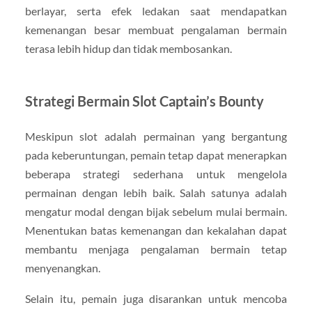
berlayar, serta efek ledakan saat mendapatkan
kemenangan besar membuat pengalaman bermain
terasa lebih hidup dan tidak membosankan.
Strategi Bermain Slot Captain’s Bounty
Meskipun slot adalah permainan yang bergantung
pada keberuntungan, pemain tetap dapat menerapkan
beberapa strategi sederhana untuk mengelola
permainan dengan lebih baik. Salah satunya adalah
mengatur modal dengan bijak sebelum mulai bermain.
Menentukan batas kemenangan dan kekalahan dapat
membantu menjaga pengalaman bermain tetap
menyenangkan.
Selain itu, pemain juga disarankan untuk mencoba