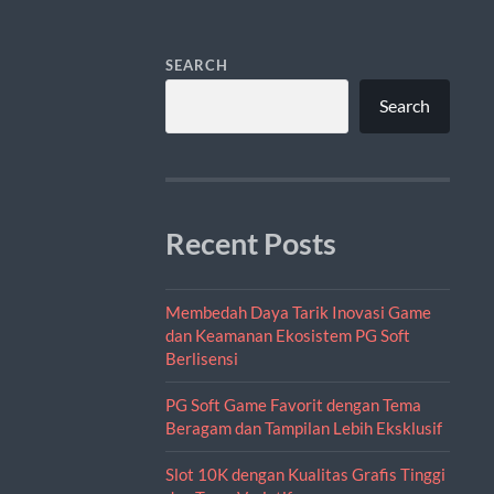
SEARCH
Search
Recent Posts
Membedah Daya Tarik Inovasi Game
dan Keamanan Ekosistem PG Soft
Berlisensi
PG Soft Game Favorit dengan Tema
Beragam dan Tampilan Lebih Eksklusif
Slot 10K dengan Kualitas Grafis Tinggi