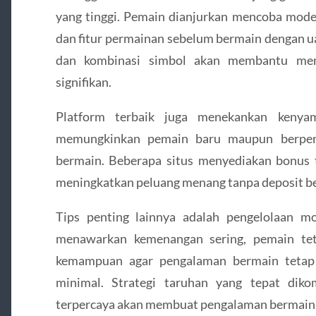
yang tinggi. Pemain dianjurkan mencoba mo
dan fitur permainan sebelum bermain dengan ua
dan kombinasi simbol akan membantu men
signifikan.
Platform terbaik juga menekankan kenyam
memungkinkan pemain baru maupun berpen
bermain. Beberapa situs menyediakan bonus 
meningkatkan peluang menang tanpa deposit be
Tips penting lainnya adalah pengelolaan m
menawarkan kemenangan sering, pemain tet
kemampuan agar pengalaman bermain tetap 
minimal. Strategi taruhan yang tepat diko
terpercaya akan membuat pengalaman bermain l