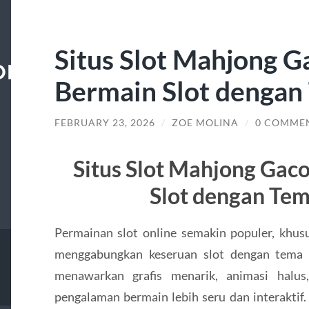
Situs Slot Mahjong G
OM
Bermain Slot dengan
FEBRUARY 23, 2026
/
ZOE MOLINA
/
0 COMME
Situs Slot Mahjong Gaco
Slot dengan Te
Permainan slot online semakin populer, khus
menggabungkan keseruan slot dengan tema k
menawarkan grafis menarik, animasi halu
pengalaman bermain lebih seru dan interaktif.