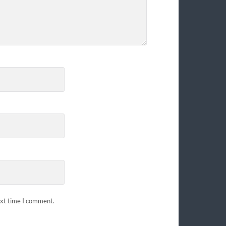
ext time I comment.