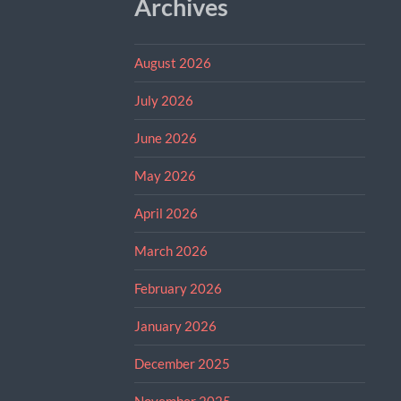
Archives
August 2026
July 2026
June 2026
May 2026
April 2026
March 2026
February 2026
January 2026
December 2025
November 2025