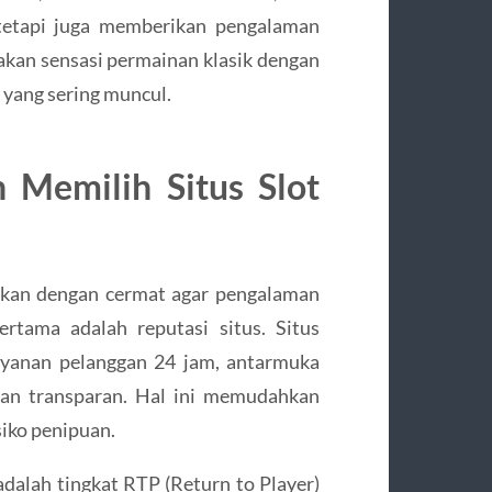
 tetapi juga memberikan pengalaman
kan sensasi permainan klasik dengan
yang sering muncul.
 Memilih Situs Slot
kukan dengan cermat agar pengalaman
tama adalah reputasi situs. Situs
 layanan pelanggan 24 jam, antarmuka
ikan transparan. Hal ini memudahkan
iko penipuan.
adalah tingkat RTP (Return to Player)