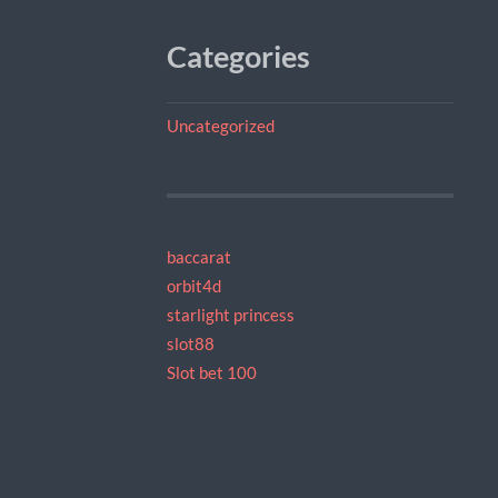
Categories
Uncategorized
baccarat
orbit4d
starlight princess
slot88
Slot bet 100