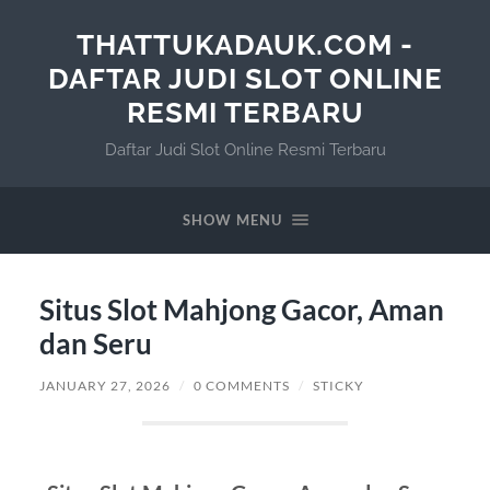
THATTUKADAUK.COM -
DAFTAR JUDI SLOT ONLINE
RESMI TERBARU
Daftar Judi Slot Online Resmi Terbaru
SHOW MENU
Situs Slot Mahjong Gacor, Aman
dan Seru
JANUARY 27, 2026
/
0 COMMENTS
/
STICKY