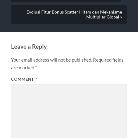
Evolusi Fitur Bonus Scatter Hitam dan Mekanisme
Multiplier Global »
Leave a Reply
Your email address will not be published.
Required fields
are marked
*
COMMENT
*