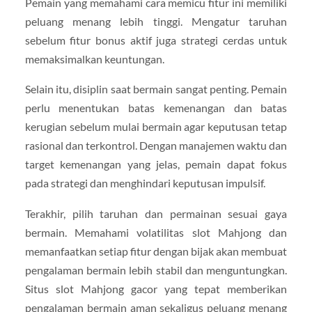
Pemain yang memahami cara memicu fitur ini memiliki
peluang menang lebih tinggi. Mengatur taruhan
sebelum fitur bonus aktif juga strategi cerdas untuk
memaksimalkan keuntungan.
Selain itu, disiplin saat bermain sangat penting. Pemain
perlu menentukan batas kemenangan dan batas
kerugian sebelum mulai bermain agar keputusan tetap
rasional dan terkontrol. Dengan manajemen waktu dan
target kemenangan yang jelas, pemain dapat fokus
pada strategi dan menghindari keputusan impulsif.
Terakhir, pilih taruhan dan permainan sesuai gaya
bermain. Memahami volatilitas slot Mahjong dan
memanfaatkan setiap fitur dengan bijak akan membuat
pengalaman bermain lebih stabil dan menguntungkan.
Situs slot Mahjong gacor yang tepat memberikan
pengalaman bermain aman sekaligus peluang menang