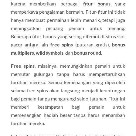
karena memberikan berbagai
fitur bonus
yang
memperkaya pengalaman bermain. Fitur-fitur ini tidak
hanya membuat permainan lebih menarik, tetapi juga
meningkatkan peluang pemain untuk menang.
Beberapa fitur bonus yang sering ditemui di situs slot
gacor antara lain
free spins
(putaran gratis),
bonus
multipliers
,
wild symbols
, dan
bonus round
.
Free spins
, misalnya, memungkinkan pemain untuk
memutar gulungan tanpa harus mempertaruhkan
taruhan mereka. Semua kemenangan yang diperoleh
selama free spins akan langsung menjadi keuntungan
bagi pemain tanpa mengurangi saldo taruhan. Fitur ini
memberi kesempatan bagi pemain untuk
memenangkan hadiah besar tanpa harus menambah
taruhan mereka.