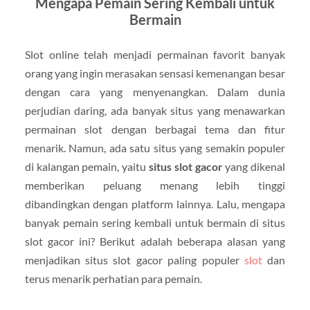
Mengapa Pemain Sering Kembali untuk
Bermain
Slot online telah menjadi permainan favorit banyak
orang yang ingin merasakan sensasi kemenangan besar
dengan cara yang menyenangkan. Dalam dunia
perjudian daring, ada banyak situs yang menawarkan
permainan slot dengan berbagai tema dan fitur
menarik. Namun, ada satu situs yang semakin populer
di kalangan pemain, yaitu
situs slot gacor
yang dikenal
memberikan peluang menang lebih tinggi
dibandingkan dengan platform lainnya. Lalu, mengapa
banyak pemain sering kembali untuk bermain di situs
slot gacor ini? Berikut adalah beberapa alasan yang
menjadikan situs slot gacor paling populer
slot
dan
terus menarik perhatian para pemain.