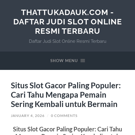
THATTUKADAUK.COM -
DAFTAR JUDI SLOT ONLINE
RESMI TERBARU
Daftar Judi Slot Online Resmi Terbaru
SHOW MENU
Situs Slot Gacor Paling Populer:
Cari Tahu Mengapa Pemain
Sering Kembali untuk Bermain
JANUARY 4, 2026
/
0 COMMENTS
Situs Slot Gacor Paling Populer: Cari Tahu