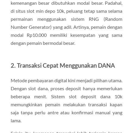
kemenangan besar dibutuhkan modal besar. Padahal,
di situs slot min depo 10k, peluang tetap sama selama
permainan menggunakan sistem RNG (Random
Number Generator) yang adil. Artinya, pemain dengan
modal Rp10.000 memiliki kesempatan yang sama
dengan pemain bermodal besar.
2. Transaksi Cepat Menggunakan DANA
Metode pembayaran digital kini menjadi pilihan utama.
Dengan slot dana, proses deposit hanya memerlukan
beberapa menit. Sistem slot deposit dana 10k
memungkinkan pemain melakukan transaksi kapan
saja tanpa perlu antre atau konfirmasi manual yang
lama.