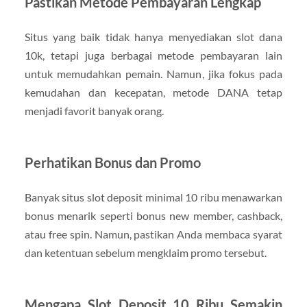
Pastikan Metode Pembayaran Lengkap
Situs yang baik tidak hanya menyediakan slot dana
10k, tetapi juga berbagai metode pembayaran lain
untuk memudahkan pemain. Namun, jika fokus pada
kemudahan dan kecepatan, metode DANA tetap
menjadi favorit banyak orang.
Perhatikan Bonus dan Promo
Banyak situs slot deposit minimal 10 ribu menawarkan
bonus menarik seperti bonus new member, cashback,
atau free spin. Namun, pastikan Anda membaca syarat
dan ketentuan sebelum mengklaim promo tersebut.
Mengapa Slot Deposit 10 Ribu Semakin