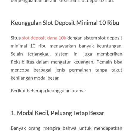
berpengalaman beralih ke sistem slot depo 10 ribu.
Keunggulan Slot Deposit Minimal 10 Ribu
Situs
slot deposit dana 10k
dengan sistem slot deposit
minimal 10 ribu menawarkan banyak keuntungan.
Selain terjangkau, sistem ini juga memberikan
fleksibilitas dalam mengatur keuangan. Pemain bisa
mencoba berbagai jenis permainan tanpa takut
kehilangan modal besar.
Berikut beberapa keunggulan utama:
1. Modal Kecil, Peluang Tetap Besar
Banyak orang mengira bahwa untuk mendapatkan