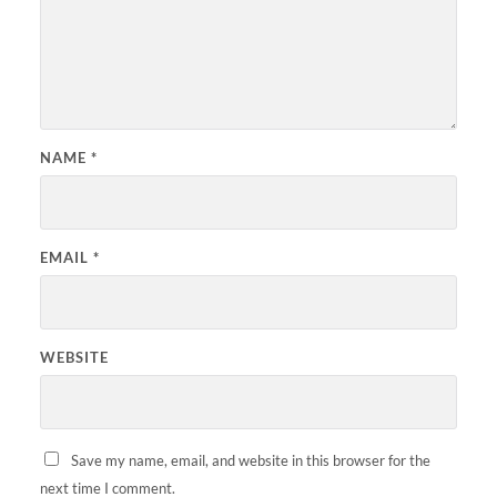
NAME
*
EMAIL
*
WEBSITE
Save my name, email, and website in this browser for the
next time I comment.