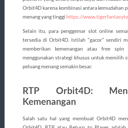
Orbit4D karena kombinasi antara kemudahan pe
menang yang tinggi
https://www.tigerfantasyt
Selain itu, para penggemar slot online sema
tersedia di Orbit4D. Istilah “gacor” sendiri
memberikan kemenangan atau free spin s
menggunakan strategi khusus untuk memilih sl
peluang menang semakin besar.
RTP Orbit4D: Mene
Kemenangan
Salah satu hal yang membuat Orbit4D meno
Orbit4D. RTP atau Return to Player adalah