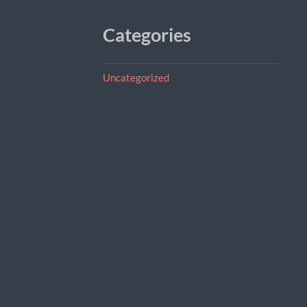
Categories
Uncategorized