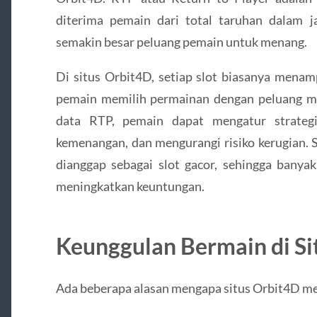
diterima pemain dari total taruhan dalam j
semakin besar peluang pemain untuk menang.
Di situs Orbit4D, setiap slot biasanya men
pemain memilih permainan dengan peluang m
data RTP, pemain dapat mengatur strateg
kemenangan, dan mengurangi risiko kerugian. S
dianggap sebagai slot gacor, sehingga banya
meningkatkan keuntungan.
Keunggulan Bermain di Si
Ada beberapa alasan mengapa situs Orbit4D menj