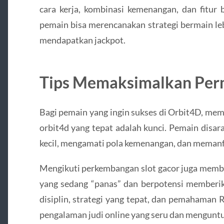
cara kerja, kombinasi kemenangan, dan fitur 
pemain bisa merencanakan strategi bermain le
mendapatkan jackpot.
Tips Memaksimalkan Perm
Bagi pemain yang ingin sukses di Orbit4D, me
orbit4d yang tepat adalah kunci. Pemain disa
kecil, mengamati pola kemenangan, dan memanf
Mengikuti perkembangan slot gacor juga me
yang sedang “panas” dan berpotensi memberik
disiplin, strategi yang tepat, dan pemahaman 
pengalaman judi online yang seru dan mengunt