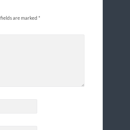
fields are marked
*