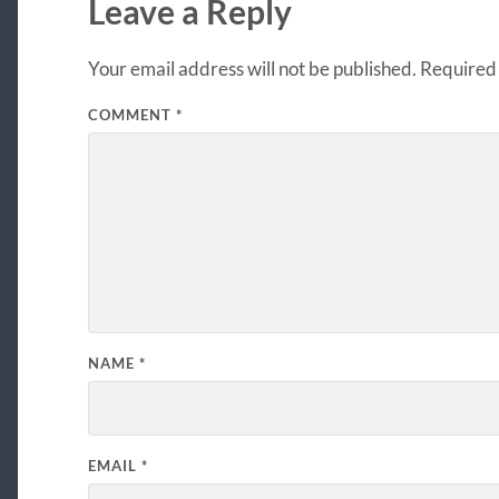
Leave a Reply
Your email address will not be published.
Required 
COMMENT
*
NAME
*
EMAIL
*