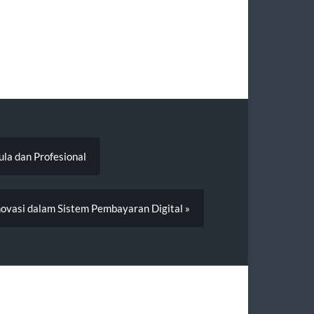
ula dan Profesional
novasi dalam Sistem Pembayaran Digital »