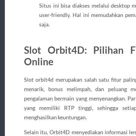
Situs ini bisa diakses melalui desktop
user-friendly. Hal ini memudahkan pem
saja.
Slot Orbit4D: Pilihan F
Online
Slot orbit4d merupakan salah satu fitur pali
menarik, bonus melimpah, dan peluang me
pengalaman bermain yang menyenangkan. Par
yang memiliki RTP tinggi, sehingga setia
menghasilkan keuntungan.
Selain itu, Orbit4D menyediakan informasi le