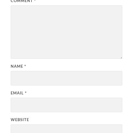
COMMENT
*
NAME
*
EMAIL
*
WEBSITE