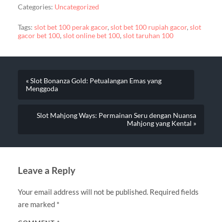
Categories:
Uncategorized
Tags:
slot bet 100 perak gacor
,
slot bet 100 rupiah gacor
,
slot
gacor bet 100
,
slot online bet 100
,
slot taruhan 100
« Slot Bonanza Gold: Petualangan Emas yang
Menggoda
Slot Mahjong Ways: Permainan Seru dengan Nuansa
Mahjong yang Kental »
Leave a Reply
Your email address will not be published.
Required fields
are marked
*