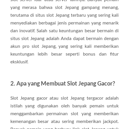
yang merasa bahwa slot Jepang gampang menang,
terutama di situs slot Jepang terbaru yang sering kali
menyediakan berbagai jenis permainan yang menarik
dan inovatif. Salah satu keuntungan besar bermain di
situs slot Jepang adalah Anda dapat bermain dengan
akun pro slot Jepang, yang sering kali memberikan
keuntungan lebih besar seperti bonus dan fitur
eksklusif.
2. Apa yang Membuat Slot Jepang Gacor?
Slot Jepang gacor atau slot Jepang tergacor adalah
istilah yang digunakan oleh banyak pemain untuk
menggambarkan permainan slot yang memberikan
kemenangan besar atau sering memberikan jackpot.
Banyak pemain yang berburu link slot Jepang untuk