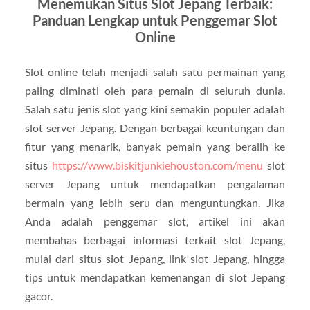
Menemukan Situs Slot Jepang Terbaik:
Panduan Lengkap untuk Penggemar Slot
Online
Slot online telah menjadi salah satu permainan yang
paling diminati oleh para pemain di seluruh dunia.
Salah satu jenis slot yang kini semakin populer adalah
slot server Jepang. Dengan berbagai keuntungan dan
fitur yang menarik, banyak pemain yang beralih ke
situs
https://www.biskitjunkiehouston.com/menu
slot
server Jepang untuk mendapatkan pengalaman
bermain yang lebih seru dan menguntungkan. Jika
Anda adalah penggemar slot, artikel ini akan
membahas berbagai informasi terkait slot Jepang,
mulai dari situs slot Jepang, link slot Jepang, hingga
tips untuk mendapatkan kemenangan di slot Jepang
gacor.