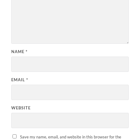
NAME
*
EMAIL
*
WEBSITE
Save my name, email, and website in this browser for the