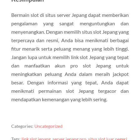
Bermain slot di situs server Jepang dapat memberikan
pengalaman yang sangat menguntungkan dan
menyenangkan. Dengan memilih situs slot Jepang yang
terpercaya dan resmi, Anda bisa menikmati berbagai
fitur menarik serta peluang menang yang lebih tinggi.
Jangan lupa untuk memilih link slot Jepang yang tepat
dan manfaatkan akun pro slot Jepang untuk
meningkatkan peluang Anda dalam meraih jackpot
besar. Dengan informasi yang tepat, Anda dapat
menikmati permainan slot Jepang tergacor dan
mendapatkan kemenangan yang lebih sering.
Categories:
Uncategorized
Tags:
link slot jepang
,
server jepang pro
,
situs slot luar negeri