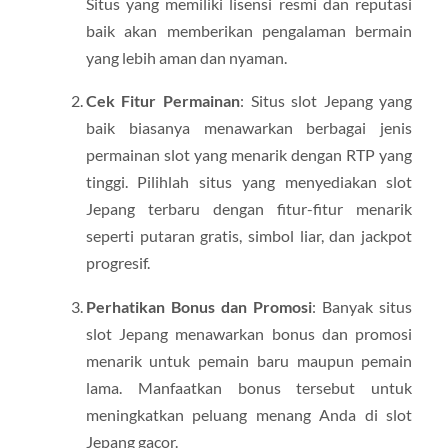
Situs yang memiliki lisensi resmi dan reputasi
baik akan memberikan pengalaman bermain
yang lebih aman dan nyaman.
Cek Fitur Permainan
: Situs slot Jepang yang
baik biasanya menawarkan berbagai jenis
permainan slot yang menarik dengan RTP yang
tinggi. Pilihlah situs yang menyediakan slot
Jepang terbaru dengan fitur-fitur menarik
seperti putaran gratis, simbol liar, dan jackpot
progresif.
Perhatikan Bonus dan Promosi
: Banyak situs
slot Jepang menawarkan bonus dan promosi
menarik untuk pemain baru maupun pemain
lama. Manfaatkan bonus tersebut untuk
meningkatkan peluang menang Anda di slot
Jepang gacor.