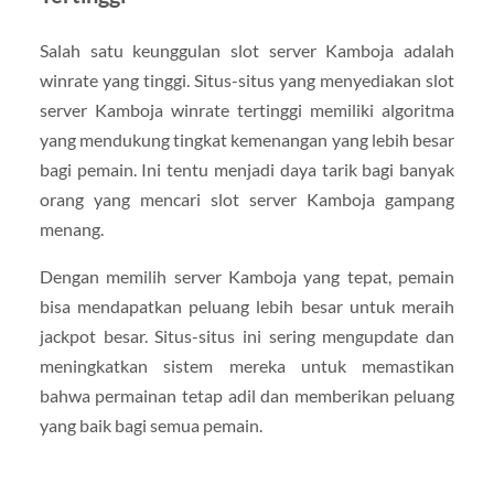
Salah satu keunggulan slot server Kamboja adalah
winrate yang tinggi. Situs-situs yang menyediakan slot
server Kamboja winrate tertinggi memiliki algoritma
yang mendukung tingkat kemenangan yang lebih besar
bagi pemain. Ini tentu menjadi daya tarik bagi banyak
orang yang mencari slot server Kamboja gampang
menang.
Dengan memilih server Kamboja yang tepat, pemain
bisa mendapatkan peluang lebih besar untuk meraih
jackpot besar. Situs-situs ini sering mengupdate dan
meningkatkan sistem mereka untuk memastikan
bahwa permainan tetap adil dan memberikan peluang
yang baik bagi semua pemain.