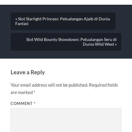
« Slot Starlight Princess: Petualangan Ajaib di Dunia
Fantasi
Slot Wild Bounty Showdown: Petualangan Seru di
Dunia Wild West »
Leave a Reply
Your email address will not be published.
Required fields
are marked
*
COMMENT
*