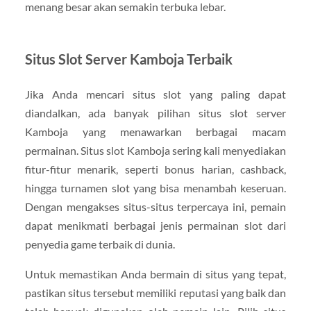
menang besar akan semakin terbuka lebar.
Situs Slot Server Kamboja Terbaik
Jika Anda mencari situs slot yang paling dapat
diandalkan, ada banyak pilihan situs slot server
Kamboja yang menawarkan berbagai macam
permainan. Situs slot Kamboja sering kali menyediakan
fitur-fitur menarik, seperti bonus harian, cashback,
hingga turnamen slot yang bisa menambah keseruan.
Dengan mengakses situs-situs terpercaya ini, pemain
dapat menikmati berbagai jenis permainan slot dari
penyedia game terbaik di dunia.
Untuk memastikan Anda bermain di situs yang tepat,
pastikan situs tersebut memiliki reputasi yang baik dan