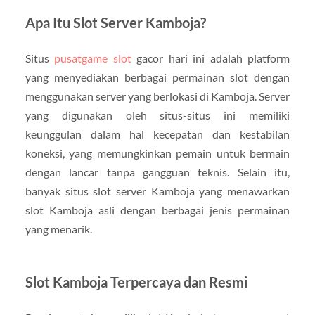
Apa Itu Slot Server Kamboja?
Situs
pusatgame slot
gacor hari ini
adalah platform
yang menyediakan berbagai permainan slot dengan
menggunakan server yang berlokasi di Kamboja. Server
yang digunakan oleh situs-situs ini memiliki
keunggulan dalam hal kecepatan dan kestabilan
koneksi, yang memungkinkan pemain untuk bermain
dengan lancar tanpa gangguan teknis. Selain itu,
banyak situs slot server Kamboja yang menawarkan
slot Kamboja asli dengan berbagai jenis permainan
yang menarik.
Slot Kamboja Terpercaya dan Resmi