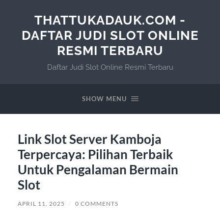
THATTUKADAUK.COM -
DAFTAR JUDI SLOT ONLINE
RESMI TERBARU
Daftar Judi Slot Online Resmi Terbaru
SHOW MENU
Link Slot Server Kamboja
Terpercaya: Pilihan Terbaik
Untuk Pengalaman Bermain
Slot
APRIL 11, 2025
/
0 COMMENTS