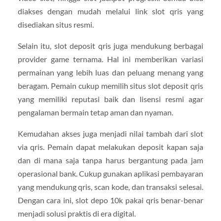
diakses dengan mudah melalui link slot qris yang
disediakan situs resmi.
Selain itu, slot deposit qris juga mendukung berbagai
provider game ternama. Hal ini memberikan variasi
permainan yang lebih luas dan peluang menang yang
beragam. Pemain cukup memilih situs slot deposit qris
yang memiliki reputasi baik dan lisensi resmi agar
pengalaman bermain tetap aman dan nyaman.
Kemudahan akses juga menjadi nilai tambah dari slot
via qris. Pemain dapat melakukan deposit kapan saja
dan di mana saja tanpa harus bergantung pada jam
operasional bank. Cukup gunakan aplikasi pembayaran
yang mendukung qris, scan kode, dan transaksi selesai.
Dengan cara ini, slot depo 10k pakai qris benar-benar
menjadi solusi praktis di era digital.