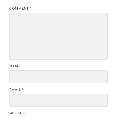
COMMENT
*
NAME
*
EMAIL
*
WEBSITE