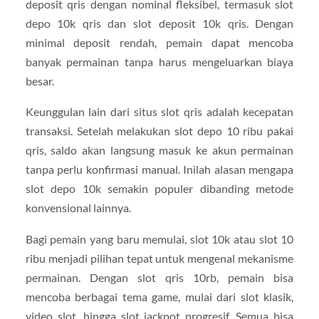
deposit qris dengan nominal fleksibel, termasuk slot
depo 10k qris dan slot deposit 10k qris. Dengan
minimal deposit rendah, pemain dapat mencoba
banyak permainan tanpa harus mengeluarkan biaya
besar.
Keunggulan lain dari situs slot qris adalah kecepatan
transaksi. Setelah melakukan slot depo 10 ribu pakai
qris, saldo akan langsung masuk ke akun permainan
tanpa perlu konfirmasi manual. Inilah alasan mengapa
slot depo 10k semakin populer dibanding metode
konvensional lainnya.
Bagi pemain yang baru memulai, slot 10k atau slot 10
ribu menjadi pilihan tepat untuk mengenal mekanisme
permainan. Dengan slot qris 10rb, pemain bisa
mencoba berbagai tema game, mulai dari slot klasik,
video slot, hingga slot jackpot progresif. Semua bisa