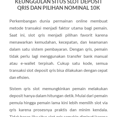
KEUNGGULAN SITUS SLOT DEPOSIT
QRIS DAN PILIHAN NOMINAL 10K
Perkembangan dunia permainan online membuat
metode transaksi menjadi faktor utama bagi pemain.
Saat ini, slot qris menjadi pilihan favorit karena
menawarkan kemudahan, kecepatan, dan keamanan
dalam satu sistem pembayaran. Dengan qris, pemain
tidak perlu lagi menggunakan transfer bank manual
atau e-wallet terpisah. Cukup satu kode, semua
transaksi slot deposit qris bisa dilakukan dengan cepat
dan efisien.
Sistem qris slot memungkinkan pemain melakukan
deposit hanya dalam hitungan detik. Mulai dari pemain
pemula hingga pemain lama kini lebih memilih slot via
qris karena prosesnya praktis dan minim kendala.
Tidak heran jika situs slot qris semakin diminati karena