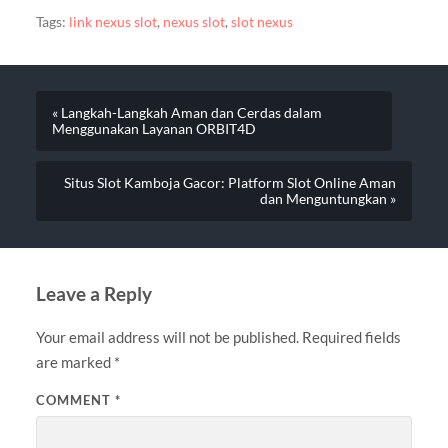
Tags:
link nexus slot
,
nexus slot
,
slot nexus
« Langkah-Langkah Aman dan Cerdas dalam
Menggunakan Layanan ORBIT4D
Situs Slot Kamboja Gacor: Platform Slot Online Aman
dan Menguntungkan »
Leave a Reply
Your email address will not be published.
Required fields
are marked
*
COMMENT
*