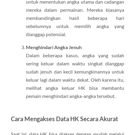
untuk menentukan angka utama dan cadangan
mereka dalam permainan. Mereka biasanya
membandingkan hasil beberapa hari
sebelumnya untuk memilih angka yang
dianggap potensial.
Menghindari Angka Jenuh
Dalam beberapa kasus, angka yang sudah
sering keluar dalam waktu singkat dianggap
sudah jenuh dan kecil kemungkinannya untuk
keluar lagi dalam waktu dekat. Oleh karena itu,
melihat angka keluar HK bisa membantu
pemain menghindari angka-angka tersebut.
Cara Mengakses Data HK Secara Akurat
Saat ini, data HK bisa diakses dengan mudah melalui