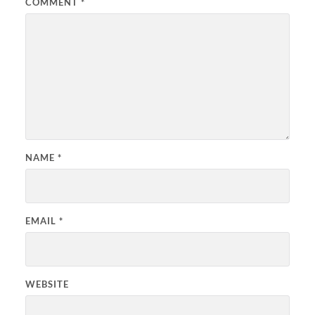
COMMENT
*
NAME
*
EMAIL
*
WEBSITE