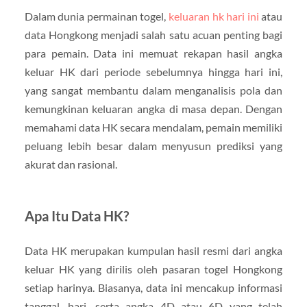
Dalam dunia permainan togel,
keluaran hk hari ini
atau
data Hongkong menjadi salah satu acuan penting bagi
para pemain. Data ini memuat rekapan hasil angka
keluar HK dari periode sebelumnya hingga hari ini,
yang sangat membantu dalam menganalisis pola dan
kemungkinan keluaran angka di masa depan. Dengan
memahami data HK secara mendalam, pemain memiliki
peluang lebih besar dalam menyusun prediksi yang
akurat dan rasional.
Apa Itu Data HK?
Data HK merupakan kumpulan hasil resmi dari angka
keluar HK yang dirilis oleh pasaran togel Hongkong
setiap harinya. Biasanya, data ini mencakup informasi
tanggal, hari, serta angka 4D atau 6D yang telah