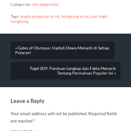
Categories:
Uncategorized
Tags:
angka pengeluaran hk
,
hongkong prize
,
judi togel
hongkong
« Gates of Olympus: Hadiah Dewa Menanti di Setiap
Putaran!
Togel SDY: Panduan Lengkap dan Fakta Menarik
Tentang Permainan Populer Ini »
Leave a Reply
Your email address will not be published.
Required fields
are marked
*