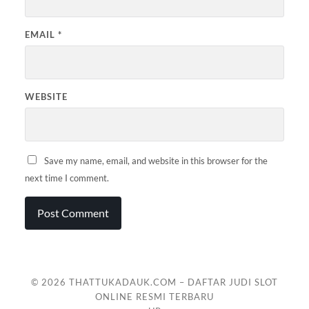
EMAIL
*
WEBSITE
Save my name, email, and website in this browser for the
next time I comment.
© 2026
THATTUKADAUK.COM – DAFTAR JUDI SLOT
ONLINE RESMI TERBARU