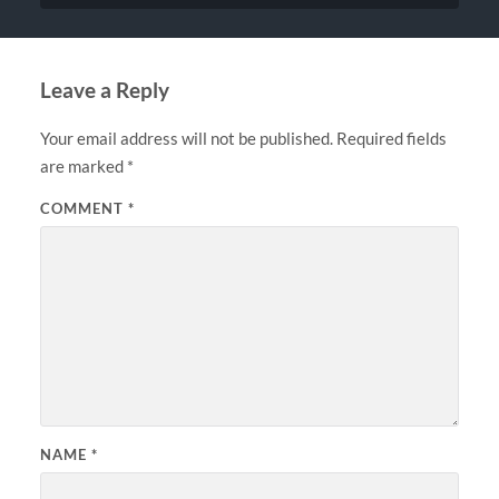
Leave a Reply
Your email address will not be published.
Required fields
are marked
*
COMMENT
*
NAME
*