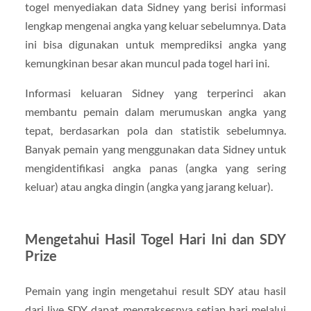
togel menyediakan data Sidney yang berisi informasi
lengkap mengenai angka yang keluar sebelumnya. Data
ini bisa digunakan untuk memprediksi angka yang
kemungkinan besar akan muncul pada togel hari ini.
Informasi keluaran Sidney yang terperinci akan
membantu pemain dalam merumuskan angka yang
tepat, berdasarkan pola dan statistik sebelumnya.
Banyak pemain yang menggunakan data Sidney untuk
mengidentifikasi angka panas (angka yang sering
keluar) atau angka dingin (angka yang jarang keluar).
Mengetahui Hasil Togel Hari Ini dan SDY
Prize
Pemain yang ingin mengetahui result SDY atau hasil
dari live SDY dapat mengaksesnya setiap hari melalui