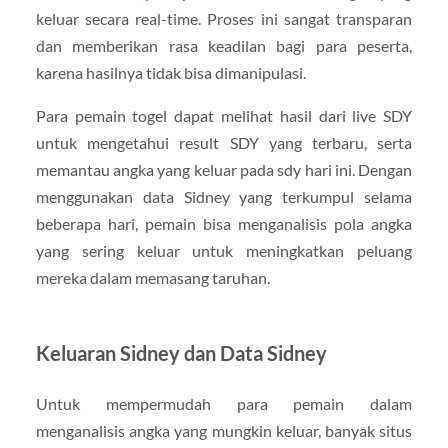
keluar secara real-time. Proses ini sangat transparan
dan memberikan rasa keadilan bagi para peserta,
karena hasilnya tidak bisa dimanipulasi.
Para pemain togel dapat melihat hasil dari live SDY
untuk mengetahui result SDY yang terbaru, serta
memantau angka yang keluar pada sdy hari ini. Dengan
menggunakan data Sidney yang terkumpul selama
beberapa hari, pemain bisa menganalisis pola angka
yang sering keluar untuk meningkatkan peluang
mereka dalam memasang taruhan.
Keluaran Sidney dan Data Sidney
Untuk mempermudah para pemain dalam
menganalisis angka yang mungkin keluar, banyak situs