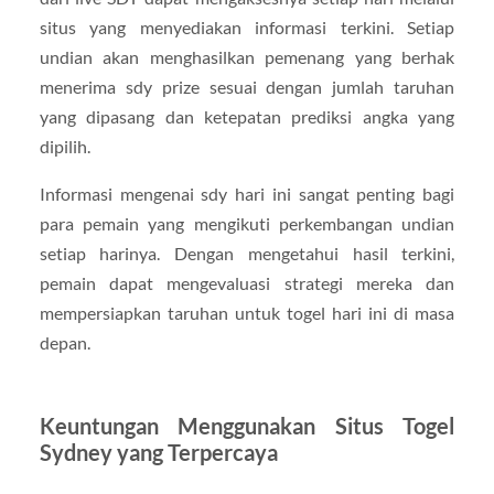
situs yang menyediakan informasi terkini. Setiap
undian akan menghasilkan pemenang yang berhak
menerima sdy prize sesuai dengan jumlah taruhan
yang dipasang dan ketepatan prediksi angka yang
dipilih.
Informasi mengenai sdy hari ini sangat penting bagi
para pemain yang mengikuti perkembangan undian
setiap harinya. Dengan mengetahui hasil terkini,
pemain dapat mengevaluasi strategi mereka dan
mempersiapkan taruhan untuk togel hari ini di masa
depan.
Keuntungan Menggunakan Situs Togel
Sydney yang Terpercaya