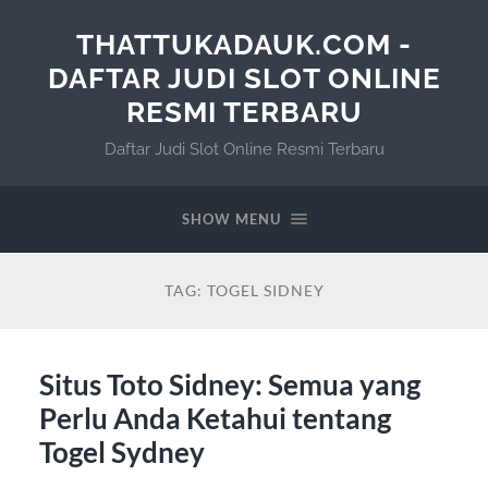
THATTUKADAUK.COM -
DAFTAR JUDI SLOT ONLINE
RESMI TERBARU
Daftar Judi Slot Online Resmi Terbaru
SHOW MENU
TAG:
TOGEL SIDNEY
Situs Toto Sidney: Semua yang
Perlu Anda Ketahui tentang
Togel Sydney