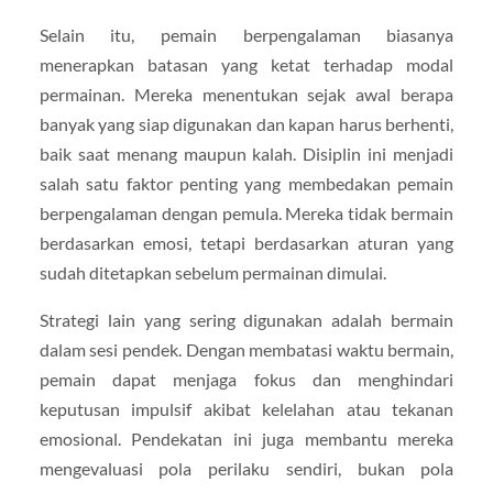
Selain itu, pemain berpengalaman biasanya
menerapkan batasan yang ketat terhadap modal
permainan. Mereka menentukan sejak awal berapa
banyak yang siap digunakan dan kapan harus berhenti,
baik saat menang maupun kalah. Disiplin ini menjadi
salah satu faktor penting yang membedakan pemain
berpengalaman dengan pemula. Mereka tidak bermain
berdasarkan emosi, tetapi berdasarkan aturan yang
sudah ditetapkan sebelum permainan dimulai.
Strategi lain yang sering digunakan adalah bermain
dalam sesi pendek. Dengan membatasi waktu bermain,
pemain dapat menjaga fokus dan menghindari
keputusan impulsif akibat kelelahan atau tekanan
emosional. Pendekatan ini juga membantu mereka
mengevaluasi pola perilaku sendiri, bukan pola