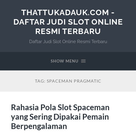
THATTUKADAUK.COM -
DAFTAR JUDI SLOT ONLINE
RESMI TERBARU
Daftar Judi Slot Online Resmi Terbaru
SHOW MENU
TAG:
SPACEMAN PRAGMATIC
Rahasia Pola Slot Spaceman
yang Sering Dipakai Pemain
Berpengalaman