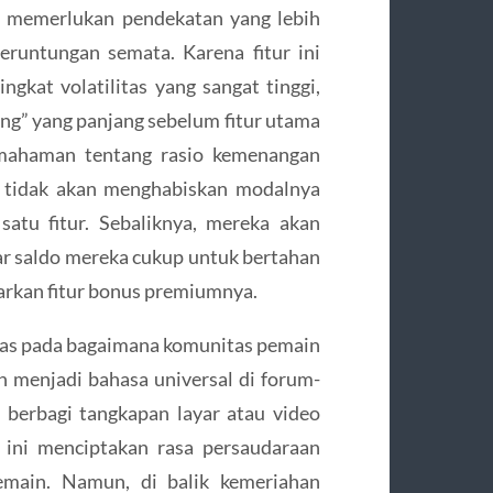
 memerlukan pendekatan yang lebih
eruntungan semata. Karena fitur ini
gkat volatilitas yang sangat tinggi,
ing” yang panjang sebelum fitur utama
pemahaman tentang rasio kemenangan
k tidak akan menghabiskan modalnya
atu fitur. Sebaliknya, mereka akan
ar saldo mereka cukup untuk bertahan
arkan fitur bonus premiumnya.
 jelas pada bagaimana komunitas pemain
ah menjadi bahasa universal di forum-
 berbagi tangkapan layar atau video
 ini menciptakan rasa persaudaraan
pemain. Namun, di balik kemeriahan