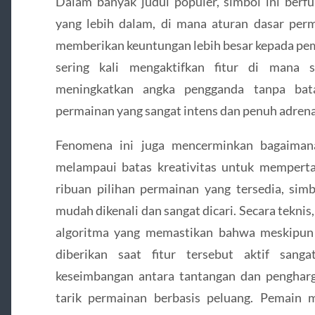
Dalam banyak judul populer, simbol ini berf
yang lebih dalam, di mana aturan dasar perm
memberikan keuntungan lebih besar kepada pem
sering kali mengaktifkan fitur di mana 
meningkatkan angka pengganda tanpa bata
permainan yang sangat intens dan penuh adrena
Fenomena ini juga mencerminkan bagaiman
melampaui batas kreativitas untuk memperta
ribuan pilihan permainan yang tersedia, simb
mudah dikenali dan sangat dicari. Secara teknis
algoritma yang memastikan bahwa meskipun 
diberikan saat fitur tersebut aktif sanga
keseimbangan antara tantangan dan pengharg
tarik permainan berbasis peluang. Pemain