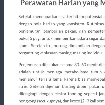
Perawatan Harian yang 
Setelah mendapatkan scatter hitam potensial,
dengan pola harian yang konsisten. Rutinita
penjemuran, pemberian pakan, dan pemaster
pukul 5 pagi untuk memberikan udara segar da
alami. Setelah itu, burung dimandikan denga
tergantung kebiasaan masing-masing individu.
Penjemuran dilakukan selama 30–60 menit di b
adalah untuk menjaga metabolisme tubuh 
menjemur terlalu lama, karena bisa menyeb
stres. Setelah dijemur, burung diberi pakan u
dilengkapi dengan ekstra fooding seperti jan
hongkong (secukupnya), dan kroto (2–3 kali sem