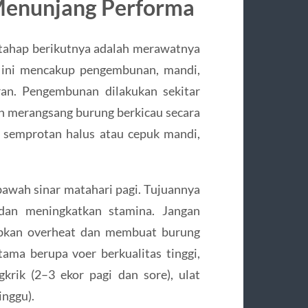
Menunjang Performa
 tahap berikutnya adalah merawatnya
s ini mencakup pengembunan, mandi,
an. Pengembunan dilakukan sekitar
n merangsang burung berkicau secara
n semprotan halus atau cepuk mandi,
awah sinar matahari pagi. Tujuannya
dan meningkatkan stamina. Jangan
abkan overheat dan membuat burung
tama berupa voer berkualitas tinggi,
gkrik (2–3 ekor pagi dan sore), ulat
inggu).