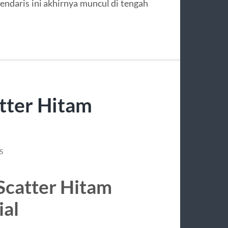
gendaris ini akhirnya muncul di tengah
tter Hitam
S
Scatter Hitam
ial