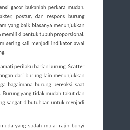
nsi gacor bukanlah perkara mudah.
akter, postur, dan respons burung
itam yang baik biasanya menunjukkan
an memiliki bentuk tubuh proporsional.
m sering kali menjadi indikator awal
ng.
mati perilaku harian burung. Scatter
sangan dari burung lain menunjukkan
juga bagaimana burung bereaksi saat
n. Burung yang tidak mudah takut dan
ang sangat dibutuhkan untuk menjadi
 muda yang sudah mulai rajin bunyi