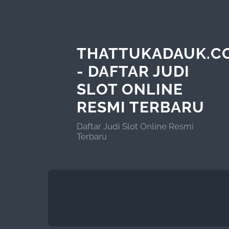
THATTUKADAUK.C
- DAFTAR JUDI
SLOT ONLINE
RESMI TERBARU
Daftar Judi Slot Online Resmi
Terbaru