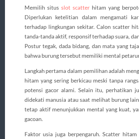
Memilih situs
slot scatter
hitam yang berpote
Diperlukan ketelitian dalam mengamati kar
terhadap lingkungan sekitar. Calon scatter h
tanda-tanda aktif, responsif terhadap suara, d
Postur tegak, dada bidang, dan mata yang taja
bahwa burung tersebut memiliki mental petaru
Langkah pertama dalam pemilihan adalah menga
hitam yang sering berkicau meski tanpa rang
potensi gacor alami. Selain itu, perhatikan 
didekati manusia atau saat melihat burung lai
tetap aktif menunjukkan mental yang kuat, y
gacoan.
Faktor usia juga berpengaruh. Scatter hitam