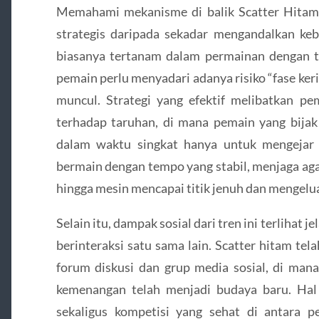
Memahami mekanisme di balik Scatter Hitam
strategis daripada sekadar mengandalkan keb
biasanya tertanam dalam permainan dengan tin
pemain perlu menyadari adanya risiko “fase ker
muncul. Strategi yang efektif melibatkan 
terhadap taruhan, di mana pemain yang bija
dalam waktu singkat hanya untuk mengejar s
bermain dengan tempo yang stabil, menjaga ag
hingga mesin mencapai titik jenuh dan mengelu
Selain itu, dampak sosial dari tren ini terlihat
berinteraksi satu sama lain. Scatter hitam tel
forum diskusi dan grup media sosial, di mana
kemenangan telah menjadi budaya baru. Hal
sekaligus kompetisi yang sehat di antara 