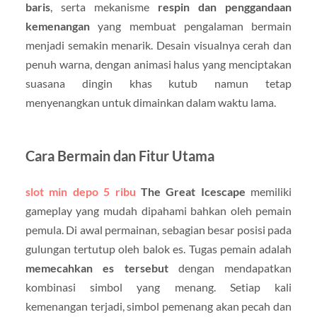
baris
, serta mekanisme
respin dan penggandaan
kemenangan
yang membuat pengalaman bermain
menjadi semakin menarik. Desain visualnya cerah dan
penuh warna, dengan animasi halus yang menciptakan
suasana dingin khas kutub namun tetap
menyenangkan untuk dimainkan dalam waktu lama.
Cara Bermain dan Fitur Utama
slot min depo 5 ribu
The Great Icescape
memiliki
gameplay yang mudah dipahami bahkan oleh pemain
pemula. Di awal permainan, sebagian besar posisi pada
gulungan tertutup oleh balok es. Tugas pemain adalah
memecahkan es tersebut
dengan mendapatkan
kombinasi simbol yang menang. Setiap kali
kemenangan terjadi, simbol pemenang akan pecah dan