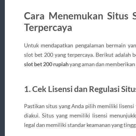
Cara Menemukan Situs S
Terpercaya
Untuk mendapatkan pengalaman bermain yang
slot bet 200 yang terpercaya. Berikut adala
slot bet 200 rupiah
yang aman dan memberikan 
1. Cek Lisensi dan Regulasi Situ
Pastikan situs yang Anda pilih memiliki lisensi
diakui. Situs yang memiliki lisensi menunju
legal dan memiliki standar keamanan yang tinggi