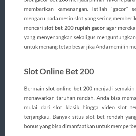
memberikan kemenangan. Istilah “gacor” se
mengacu pada mesin slot yang sering memberi
mencari
slot bet 200 rupiah gacor
agar mereka
yang menyenangkan sekaligus menguntungkan. 
untuk menang tetap besar jika Anda memilih mes
Slot Online Bet 200
Bermain
slot online bet 200
menjadi semakin 
menawarkan taruhan rendah. Anda bisa memain
mulai dari slot klasik hingga video slot 
terjangkau. Banyak situs slot bet rendah ya
bonus yang bisa dimanfaatkan untuk memperbe