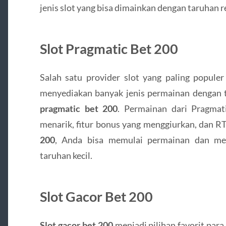
jenis slot yang bisa dimainkan dengan taruha
Slot Pragmatic Bet 200
Salah satu provider slot yang paling populer
menyediakan banyak jenis permainan dengan t
pragmatic bet 200
. Permainan dari Pragmati
menarik, fitur bonus yang menggiurkan, dan R
200
, Anda bisa memulai permainan dan me
taruhan kecil.
Slot Gacor Bet 200
Slot gacor bet 200
menjadi pilihan favorit par