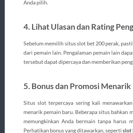
Anda pilih.
4. Lihat Ulasan dan Rating Pen
Sebelum memilih situs slot bet 200 perak, pas
dari pemain lain. Pengalaman pemain lain dap
tersebut dapat dipercaya dan memberikan pen
5. Bonus dan Promosi Menarik
Situs slot terpercaya sering kali menawarka
menarik pemain baru. Beberapa situs bahkan 
memungkinkan Anda bermain tanpa harus me
Perhatikan bonus yang ditawarkan, seperti
slot