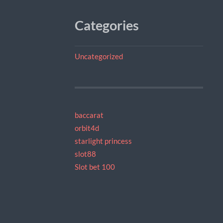
Categories
Uncategorized
baccarat
orbit4d
starlight princess
slot88
Slot bet 100