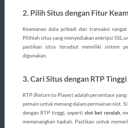
2. Pilih Situs dengan Fitur Ke
Keamanan data pribadi dan transaksi sangat 
Pilihlah situs yang menyediakan enkripsi SSL u
pastikan situs tersebut memiliki sistem
digunakan.
3. Cari Situs dengan RTP Tinggi
RTP (Return to Player) adalah persentase yan
pemain untuk menang dalam permainan slot. Si
dengan RTP tinggi, seperti
slot bet rendah
, m
memenangkan hadiah. Pastikan untuk memeri