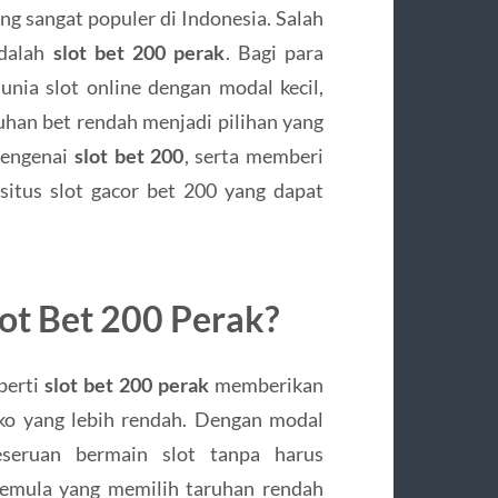
ng sangat populer di Indonesia. Salah
adalah
slot bet 200 perak
. Bagi para
nia slot online dengan modal kecil,
han bet rendah menjadi pilihan yang
mengenai
slot bet 200
, serta memberi
itus slot gacor bet 200 yang dapat
ot Bet 200 Perak?
perti
slot bet 200 perak
memberikan
iko yang lebih rendah. Dengan modal
eseruan bermain slot tanpa harus
emula yang memilih taruhan rendah