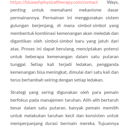
https://blueashphysicaltherapy.com/contact
Ways,
penting untuk memahami mekanisme dasar
permainannya. Permainan ini menggunakan sistem
gulungan berjenjang, di mana simbol-simbol yang
membentuk kombinasi kemenangan akan meledak dan
digantikan oleh simbol-simbol baru yang jatuh dari
atas. Proses ini dapat berulang, menciptakan potensi
untuk beberapa kemenangan dalam satu putaran
tunggal. Setiap kali terjadi ledakan, pengganda
kemenangan bisa meningkat, dimulai dari satu kali dan
terus bertambah seiring dengan setiap ledakan.
Strategi yang sering digunakan oleh para pemain
berfokus pada manajemen taruhan. Alih-alih bertaruh
besar dalam satu putaran, banyak pemain memilih
untuk melakukan taruhan kecil dan konsisten untuk
memperpanjang durasi bermain mereka. Tujuannya