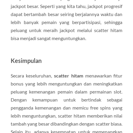
jackpot besar. Seperti yang kita tahu, jackpot progresif
dapat bertambah besar seiring berjalannya waktu dan
lebih banyak pemain yang berpartisipasi, sehingga
peluang untuk meraih jackpot melalui scatter hitam
bisa menjadi sangat menguntungkan.
Kesimpulan
Secara keseluruhan,
scatter hitam
menawarkan fitur
bonus yang lebih menguntungkan dan meningkatkan
peluang kemenangan pemain dalam permainan slot.
Dengan kemampuan untuk bertindak sebagai
pengganda kemenangan dan memicu free spins yang
lebih menguntungkan, scatter hitam memberikan nilai
tambah yang besar dibandingkan dengan scatter biasa.
Selain itu, adanya kesempatan untuk memenangkan