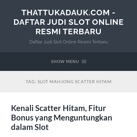
THATTUKADAUK.COM -
DAFTAR JUDI SLOT ONLINE
RESMI TERBARU
Daftar Judi Slot Online Resmi Terbaru
SHOW MENU
TAG:
SLOT MAHJONG SCATTER HITAM
Kenali Scatter Hitam, Fitur
Bonus yang Menguntungkan
dalam Slot