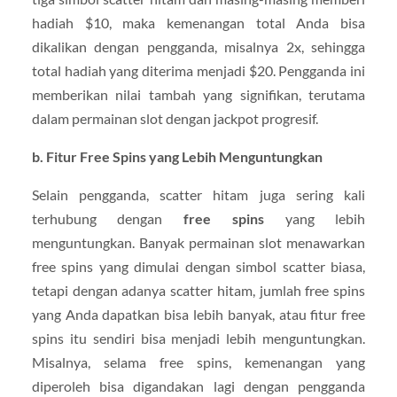
hadiah $10, maka kemenangan total Anda bisa
dikalikan dengan pengganda, misalnya 2x, sehingga
total hadiah yang diterima menjadi $20. Pengganda ini
memberikan nilai tambah yang signifikan, terutama
dalam permainan slot dengan jackpot progresif.
b. Fitur Free Spins yang Lebih Menguntungkan
Selain pengganda, scatter hitam juga sering kali
terhubung dengan
free spins
yang lebih
menguntungkan. Banyak permainan slot menawarkan
free spins yang dimulai dengan simbol scatter biasa,
tetapi dengan adanya scatter hitam, jumlah free spins
yang Anda dapatkan bisa lebih banyak, atau fitur free
spins itu sendiri bisa menjadi lebih menguntungkan.
Misalnya, selama free spins, kemenangan yang
diperoleh bisa digandakan lagi dengan pengganda