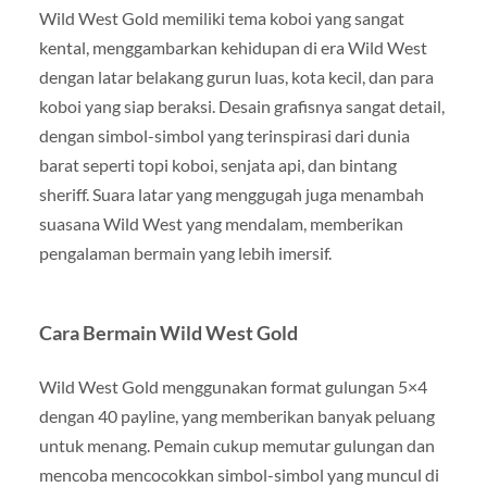
Wild West Gold memiliki tema koboi yang sangat
kental, menggambarkan kehidupan di era Wild West
dengan latar belakang gurun luas, kota kecil, dan para
koboi yang siap beraksi. Desain grafisnya sangat detail,
dengan simbol-simbol yang terinspirasi dari dunia
barat seperti topi koboi, senjata api, dan bintang
sheriff. Suara latar yang menggugah juga menambah
suasana Wild West yang mendalam, memberikan
pengalaman bermain yang lebih imersif.
Cara Bermain Wild West Gold
Wild West Gold menggunakan format gulungan 5×4
dengan 40 payline, yang memberikan banyak peluang
untuk menang. Pemain cukup memutar gulungan dan
mencoba mencocokkan simbol-simbol yang muncul di