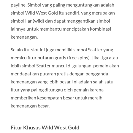
payline. Simbol yang paling menguntungkan adalah
simbol Wild West Gold itu sendiri, yang merupakan
simbol liar (wild) dan dapat menggantikan simbol
lainnya untuk membantu menciptakan kombinasi
kemenangan.
Selain itu, slot ini juga memiliki simbol Scatter yang
memicu fitur putaran gratis (free spins). Jika tiga atau
lebih simbol Scatter muncul di gulungan, pemain akan
mendapatkan putaran gratis dengan pengganda
kemenangan yang lebih besar. Ini adalah salah satu
fitur yang paling ditunggu oleh pemain karena
memberikan kesempatan besar untuk meraih
kemenangan besar.
Fitur Khusus Wild West Gold