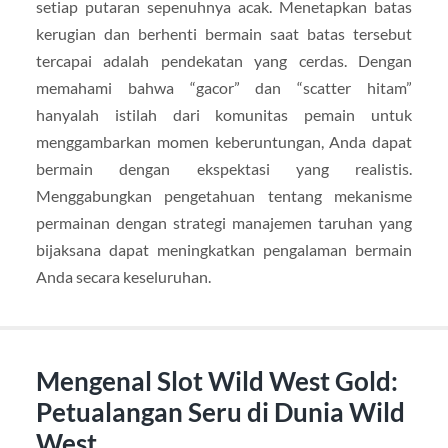
setiap putaran sepenuhnya acak. Menetapkan batas
kerugian dan berhenti bermain saat batas tersebut
tercapai adalah pendekatan yang cerdas. Dengan
memahami bahwa “gacor” dan “scatter hitam”
hanyalah istilah dari komunitas pemain untuk
menggambarkan momen keberuntungan, Anda dapat
bermain dengan ekspektasi yang realistis.
Menggabungkan pengetahuan tentang mekanisme
permainan dengan strategi manajemen taruhan yang
bijaksana dapat meningkatkan pengalaman bermain
Anda secara keseluruhan.
Mengenal Slot Wild West Gold:
Petualangan Seru di Dunia Wild
West