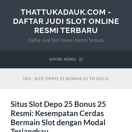
THATTUKADAUK.COM -
DAFTAR JUDI SLOT ONLINE
RESMI TERBARU
Daftar Judi Slot Online Resmi Terbaru
SHOW MENU
TAG:
SLOT DEPO 25 BONUS 25 TO KECIL
Situs Slot Depo 25 Bonus 25
Resmi: Kesempatan Cerdas
Bermain Slot dengan Modal
Terjangkau