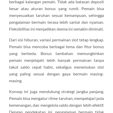
berbagai kalangan pemain. Tidak ada batasan deposit
besar atau aturan bonus yang rumit. Pemain bisa
menyesuaikan taruhan sesuai kemampuan, sehingga
pengalaman bermain terasa lebih santai dan nyaman.
Fleksibilitas ini menjadikan skema ini semakin diminati.
Dari sisi hiburan, variasi permainan slot tetap lengkap.
Pemain bisa mencoba berbagai tema dan fitur bonus
yang berbeda. Bonus tambahan memungkinkan
pemain menjelajahi lebih banyak permainan tanpa
takut saldo cepat habis, sekaligus menemukan slot
yang paling sesuai dengan gaya bermain masing-
masing.
Konsep ini juga mendukung strategi jangka panjang.
Pemain bisa mengatur ritme taruhan, mempelajari pola
kemenangan, dan mengelola saldo dengan lebih efektif.
Dengan pendekatan ini, pengalaman bermain tidak