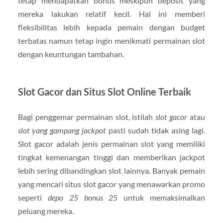
tetap mendapatkan bonus meskipun deposit yang
mereka lakukan relatif kecil. Hal ini memberi
fleksibilitas lebih kepada pemain dengan budget
terbatas namun tetap ingin menikmati permainan slot
dengan keuntungan tambahan.
Slot Gacor dan Situs Slot Online Terbaik
Bagi penggemar permainan slot, istilah
slot gacor
atau
slot yang gampang jackpot
pasti sudah tidak asing lagi.
Slot gacor adalah jenis permainan slot yang memiliki
tingkat kemenangan tinggi dan memberikan jackpot
lebih sering dibandingkan slot lainnya. Banyak pemain
yang mencari situs slot gacor yang menawarkan promo
seperti
depo 25 bonus 25
untuk memaksimalkan
peluang mereka.