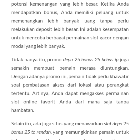
potensi kemenangan yang lebih besar. Ketika Anda
mendapatkan bonus, Anda memiliki peluang untuk
memenangkan lebih banyak uang tanpa perlu
melakukan deposit lebih besar. Ini adalah kesempatan
untuk mencoba berbagai permainan slot gacor dengan
modal yang lebih banyak.
Tidak hanya itu, promo
depo 25 bonus 25 bebas ip
juga
semakin membuat pemain merasa diuntungkan.
Dengan adanya promo ini, pemain tidak perlu khawatir
soal pembatasan akses dari lokasi atau perangkat
tertentu. Artinya, Anda dapat mengakses permainan
slot online favorit Anda dari mana saja tanpa
hambatan.
Selain itu, ada juga situs yang menawarkan
slot depo 25
bonus 25 to rendah
, yang memungkinkan pemain untuk