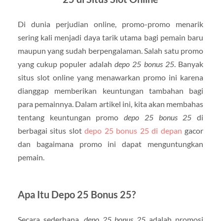
Di dunia perjudian online, promo-promo menarik
sering kali menjadi daya tarik utama bagi pemain baru
maupun yang sudah berpengalaman. Salah satu promo
yang cukup populer adalah
depo 25 bonus 25
. Banyak
situs slot online yang menawarkan promo ini karena
dianggap memberikan keuntungan tambahan bagi
para pemainnya. Dalam artikel ini, kita akan membahas
tentang keuntungan promo
depo 25 bonus 25
di
berbagai situs slot
depo 25 bonus 25 di depan
gacor
dan bagaimana promo ini dapat menguntungkan
pemain.
Apa Itu Depo 25 Bonus 25?
Secara sederhana,
depo 25 bonus 25
adalah promosi