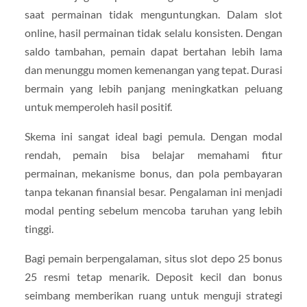
saat permainan tidak menguntungkan. Dalam slot
online, hasil permainan tidak selalu konsisten. Dengan
saldo tambahan, pemain dapat bertahan lebih lama
dan menunggu momen kemenangan yang tepat. Durasi
bermain yang lebih panjang meningkatkan peluang
untuk memperoleh hasil positif.
Skema ini sangat ideal bagi pemula. Dengan modal
rendah, pemain bisa belajar memahami fitur
permainan, mekanisme bonus, dan pola pembayaran
tanpa tekanan finansial besar. Pengalaman ini menjadi
modal penting sebelum mencoba taruhan yang lebih
tinggi.
Bagi pemain berpengalaman, situs slot depo 25 bonus
25 resmi tetap menarik. Deposit kecil dan bonus
seimbang memberikan ruang untuk menguji strategi