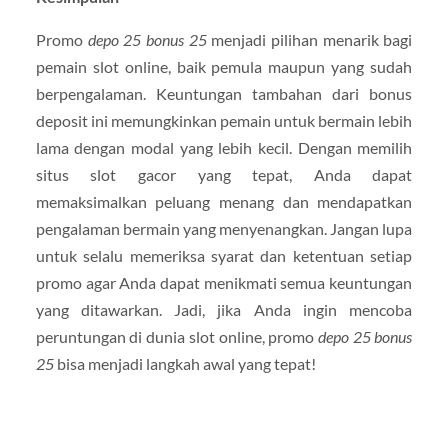
Promo
depo 25 bonus 25
menjadi pilihan menarik bagi
pemain slot online, baik pemula maupun yang sudah
berpengalaman. Keuntungan tambahan dari bonus
deposit ini memungkinkan pemain untuk bermain lebih
lama dengan modal yang lebih kecil. Dengan memilih
situs slot gacor yang tepat, Anda dapat
memaksimalkan peluang menang dan mendapatkan
pengalaman bermain yang menyenangkan. Jangan lupa
untuk selalu memeriksa syarat dan ketentuan setiap
promo agar Anda dapat menikmati semua keuntungan
yang ditawarkan. Jadi, jika Anda ingin mencoba
peruntungan di dunia slot online, promo
depo 25 bonus
25
bisa menjadi langkah awal yang tepat!