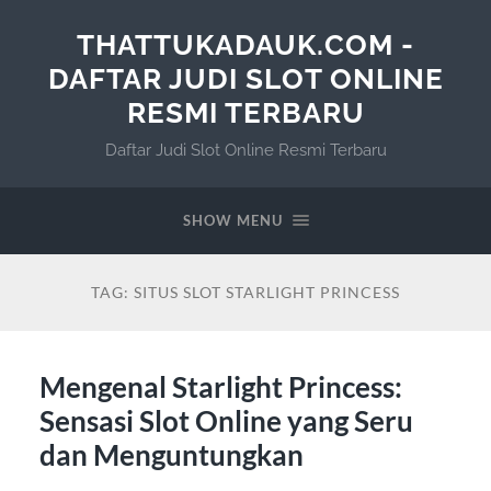
THATTUKADAUK.COM -
DAFTAR JUDI SLOT ONLINE
RESMI TERBARU
Daftar Judi Slot Online Resmi Terbaru
SHOW MENU
TAG:
SITUS SLOT STARLIGHT PRINCESS
Mengenal Starlight Princess:
Sensasi Slot Online yang Seru
dan Menguntungkan