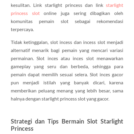
kesulitan. Link starlight princess dan link
starlight
princess slot
online juga sering dibagikan oleh
komunitas pemain slot sebagai rekomendasi
terpercaya.
Tidak ketinggalan, slot incess dan incess slot menjadi
alternatif menarik bagi pemain yang mencari variasi
permainan. Slot inces atau inces slot menawarkan
gameplay yang seru dan berbeda, sehingga para
pemain dapat memilih sesuai selera. Slot inces gacor
pun menjadi istilah yang banyak dicari, karena
memberikan peluang menang yang lebih besar, sama
halnya dengan starlight princess slot yang gacor.
Strategi dan Tips Bermain Slot Starlight
Princess