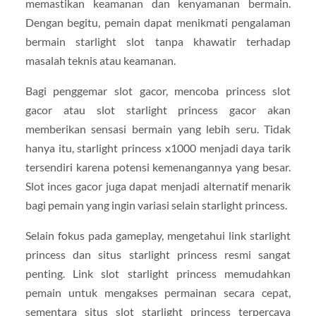
memastikan keamanan dan kenyamanan bermain.
Dengan begitu, pemain dapat menikmati pengalaman
bermain starlight slot tanpa khawatir terhadap
masalah teknis atau keamanan.
Bagi penggemar slot gacor, mencoba princess slot
gacor atau slot starlight princess gacor akan
memberikan sensasi bermain yang lebih seru. Tidak
hanya itu, starlight princess x1000 menjadi daya tarik
tersendiri karena potensi kemenangannya yang besar.
Slot inces gacor juga dapat menjadi alternatif menarik
bagi pemain yang ingin variasi selain starlight princess.
Selain fokus pada gameplay, mengetahui link starlight
princess dan situs starlight princess resmi sangat
penting. Link slot starlight princess memudahkan
pemain untuk mengakses permainan secara cepat,
sementara situs slot starlight princess terpercaya