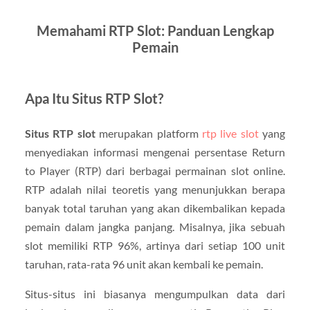
Memahami RTP Slot: Panduan Lengkap
Pemain
Apa Itu Situs RTP Slot?
Situs RTP slot
merupakan platform
rtp live slot
yang
menyediakan informasi mengenai persentase Return
to Player (RTP) dari berbagai permainan slot online.
RTP adalah nilai teoretis yang menunjukkan berapa
banyak total taruhan yang akan dikembalikan kepada
pemain dalam jangka panjang. Misalnya, jika sebuah
slot memiliki RTP 96%, artinya dari setiap 100 unit
taruhan, rata-rata 96 unit akan kembali ke pemain.
Situs-situs ini biasanya mengumpulkan data dari