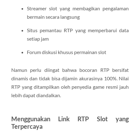
Streamer slot yang membagikan pengalaman
bermain secara langsung
Situs pemantau RTP yang memperbarui data
setiap jam
Forum diskusi khusus permainan slot
Namun perlu diingat bahwa bocoran RTP bersifat
dinamis dan tidak bisa dijamin akurasinya 100%. Nilai
RTP yang ditampilkan oleh penyedia game resmi jauh
lebih dapat diandalkan.
Menggunakan Link RTP Slot yang
Terpercaya