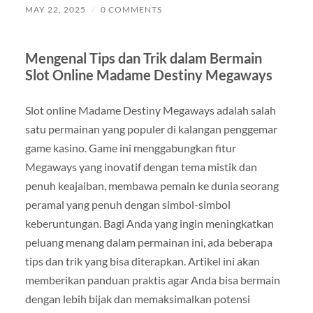
MAY 22, 2025
/
0 COMMENTS
Mengenal Tips dan Trik dalam Bermain
Slot Online Madame Destiny Megaways
Slot online Madame Destiny Megaways adalah salah
satu permainan yang populer di kalangan penggemar
game kasino. Game ini menggabungkan fitur
Megaways yang inovatif dengan tema mistik dan
penuh keajaiban, membawa pemain ke dunia seorang
peramal yang penuh dengan simbol-simbol
keberuntungan. Bagi Anda yang ingin meningkatkan
peluang menang dalam permainan ini, ada beberapa
tips dan trik yang bisa diterapkan. Artikel ini akan
memberikan panduan praktis agar Anda bisa bermain
dengan lebih bijak dan memaksimalkan potensi