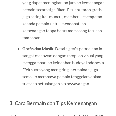
yang dapat meningkatkan jumlah kemenangan
pemain secara signifikan. Fitur putaran gratis
juga sering kali muncul, memberi kesempatan
kepada pemain untuk mendapatkan
kemenangan tanpa harus memasang taruhan
tambahan.
Grafis dan Musik:
Desain grafis permainan ini
sangat menawan dengan tampilan visual yang
menggambarkan keindahan budaya Indonesia.
Efek suara yang mengiringi permainan juga
semakin membawa pemain tenggelam dalam
suasana petualangan ala pewayangan.
3.
Cara Bermain dan Tips Kemenangan