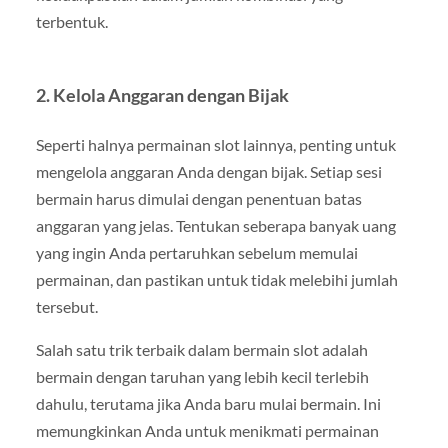
terbentuk.
2.
Kelola Anggaran dengan Bijak
Seperti halnya permainan slot lainnya, penting untuk
mengelola anggaran Anda dengan bijak. Setiap sesi
bermain harus dimulai dengan penentuan batas
anggaran yang jelas. Tentukan seberapa banyak uang
yang ingin Anda pertaruhkan sebelum memulai
permainan, dan pastikan untuk tidak melebihi jumlah
tersebut.
Salah satu trik terbaik dalam bermain slot adalah
bermain dengan taruhan yang lebih kecil terlebih
dahulu, terutama jika Anda baru mulai bermain. Ini
memungkinkan Anda untuk menikmati permainan