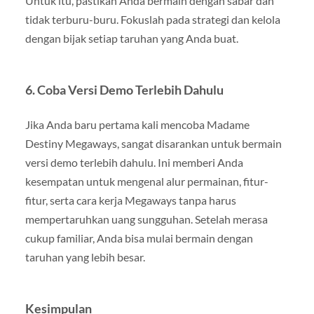
Untuk itu, pastikan Anda bermain dengan sabar dan
tidak terburu-buru. Fokuslah pada strategi dan kelola
dengan bijak setiap taruhan yang Anda buat.
6.
Coba Versi Demo Terlebih Dahulu
Jika Anda baru pertama kali mencoba Madame
Destiny Megaways, sangat disarankan untuk bermain
versi demo terlebih dahulu. Ini memberi Anda
kesempatan untuk mengenal alur permainan, fitur-
fitur, serta cara kerja Megaways tanpa harus
mempertaruhkan uang sungguhan. Setelah merasa
cukup familiar, Anda bisa mulai bermain dengan
taruhan yang lebih besar.
Kesimpulan