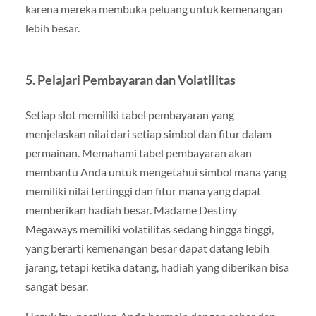
karena mereka membuka peluang untuk kemenangan
lebih besar.
5.
Pelajari Pembayaran dan Volatilitas
Setiap slot memiliki tabel pembayaran yang
menjelaskan nilai dari setiap simbol dan fitur dalam
permainan. Memahami tabel pembayaran akan
membantu Anda untuk mengetahui simbol mana yang
memiliki nilai tertinggi dan fitur mana yang dapat
memberikan hadiah besar. Madame Destiny
Megaways memiliki volatilitas sedang hingga tinggi,
yang berarti kemenangan besar dapat datang lebih
jarang, tetapi ketika datang, hadiah yang diberikan bisa
sangat besar.