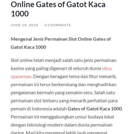
Online Gates of Gatot Kaca
1000
JUNE 19, 2025
/
0 COMMENTS
Mengenal Jenis Permainan Slot Online Gates of
Gatot Kaca 1000
Slot online telah menjadi salah satu jenis permainan
kasino yang paling digemari di seluruh dunia
situs
spaceman
. Dengan beragam tema dan fitur menarik,
permainan ini terus berkembang dan menghadirkan
pengalaman bermain yang semakin seru. Salah satu
permainan slot terbaru yang menarik perhatian para
pemain di Indonesia adalah
Gates of Gatot Kaca 1000
.
Permainan ini menggabungkan unsur budaya lokal
dengan teknologi modern dalam dunia permainan
daring. Mari kita mengenal lebih jauh mengenai