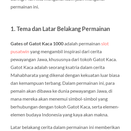
permainan ini.
1.
Tema dan Latar Belakang Permainan
Gates of Gatot Kaca 1000
adalah permainan
slot
pusatwin
yang mengambil inspirasi dari cerita
pewayangan Jawa, khususnya dari tokoh Gatot Kaca.
Gatot Kaca adalah seorang ksatria dalam cerita
Mahabharata yang dikenal dengan kekuatan luar biasa
dan kemampuan terbang. Dalam permainan ini, para
pemain akan dibawa ke dunia pewayangan Jawa, di
mana mereka akan menemui simbol-simbol yang
berhubungan dengan tokoh Gatot Kaca, serta elemen-
elemen budaya Indonesia yang kaya akan makna.
Latar belakang cerita dalam permainan ini memberikan