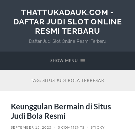
THATTUKADAUK.COM -
DAFTAR JUDI SLOT ONLINE
RESMI TERBARU
Daftar Judi Slot Online Resmi Terbaru
SHOW MENU
TAG:
SITUS JUDI BOLA TERBESAR
Keunggulan Bermain di Situs
Judi Bola Resmi
SEPTEMBER 15, 2025
/
0 COMMENTS
/
STICKY