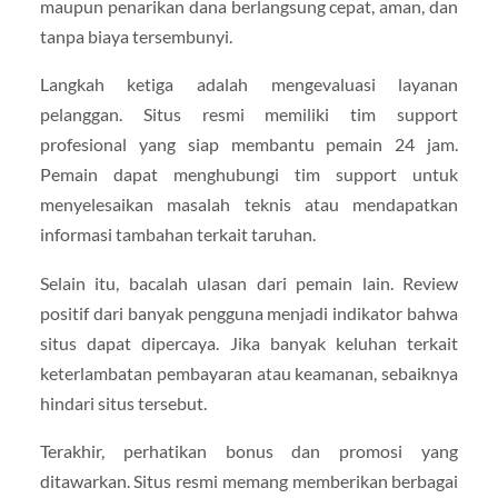
maupun penarikan dana berlangsung cepat, aman, dan
tanpa biaya tersembunyi.
Langkah ketiga adalah mengevaluasi layanan
pelanggan. Situs resmi memiliki tim support
profesional yang siap membantu pemain 24 jam.
Pemain dapat menghubungi tim support untuk
menyelesaikan masalah teknis atau mendapatkan
informasi tambahan terkait taruhan.
Selain itu, bacalah ulasan dari pemain lain. Review
positif dari banyak pengguna menjadi indikator bahwa
situs dapat dipercaya. Jika banyak keluhan terkait
keterlambatan pembayaran atau keamanan, sebaiknya
hindari situs tersebut.
Terakhir, perhatikan bonus dan promosi yang
ditawarkan. Situs resmi memang memberikan berbagai