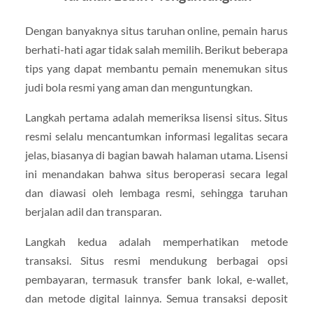
Dengan banyaknya situs taruhan online, pemain harus
berhati-hati agar tidak salah memilih. Berikut beberapa
tips yang dapat membantu pemain menemukan situs
judi bola resmi yang aman dan menguntungkan.
Langkah pertama adalah memeriksa lisensi situs. Situs
resmi selalu mencantumkan informasi legalitas secara
jelas, biasanya di bagian bawah halaman utama. Lisensi
ini menandakan bahwa situs beroperasi secara legal
dan diawasi oleh lembaga resmi, sehingga taruhan
berjalan adil dan transparan.
Langkah kedua adalah memperhatikan metode
transaksi. Situs resmi mendukung berbagai opsi
pembayaran, termasuk transfer bank lokal, e-wallet,
dan metode digital lainnya. Semua transaksi deposit