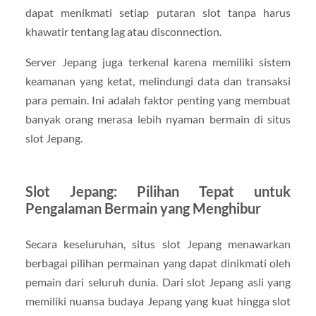
dapat menikmati setiap putaran slot tanpa harus
khawatir tentang lag atau disconnection.
Server Jepang juga terkenal karena memiliki sistem
keamanan yang ketat, melindungi data dan transaksi
para pemain. Ini adalah faktor penting yang membuat
banyak orang merasa lebih nyaman bermain di situs
slot Jepang.
Slot Jepang: Pilihan Tepat untuk
Pengalaman Bermain yang Menghibur
Secara keseluruhan, situs slot Jepang menawarkan
berbagai pilihan permainan yang dapat dinikmati oleh
pemain dari seluruh dunia. Dari slot Jepang asli yang
memiliki nuansa budaya Jepang yang kuat hingga slot