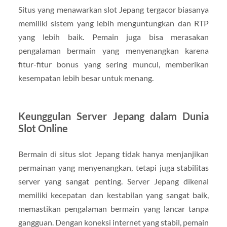
Situs yang menawarkan slot Jepang tergacor biasanya
memiliki sistem yang lebih menguntungkan dan RTP
yang lebih baik. Pemain juga bisa merasakan
pengalaman bermain yang menyenangkan karena
fitur-fitur bonus yang sering muncul, memberikan
kesempatan lebih besar untuk menang.
Keunggulan Server Jepang dalam Dunia
Slot Online
Bermain di situs slot Jepang tidak hanya menjanjikan
permainan yang menyenangkan, tetapi juga stabilitas
server yang sangat penting. Server Jepang dikenal
memiliki kecepatan dan kestabilan yang sangat baik,
memastikan pengalaman bermain yang lancar tanpa
gangguan. Dengan koneksi internet yang stabil, pemain