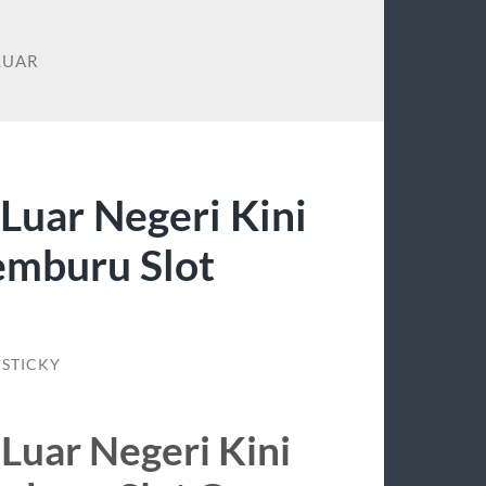
LUAR
Luar Negeri Kini
emburu Slot
STICKY
Luar Negeri Kini