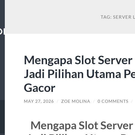
TAG:
SERVER 
OM
Mengapa Slot Server 
Jadi Pilihan Utama P
Gacor
MAY 27, 2026
/
ZOE MOLINA
/
0 COMMENTS
/
Mengapa Slot Server 