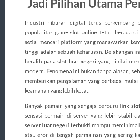
Jadi Pilihan Utama P
Industri hiburan digital terus berkembang p
popularitas game
slot online
tetap berada di
setia, mencari platform yang menawarkan ke
tinggi adalah sebuah keharusan. Belakangan in
beralih pada
slot luar negeri
yang dinilai memi
modern. Fenomena ini bukan tanpa alasan, seb
memberikan pengalaman yang berbeda, mulai d
keamanan yang lebih ketat.
Banyak pemain yang sengaja berburu
link slo
sensasi bermain di server yang lebih stabil 
server luar negeri
terbukti mampu meminimalka
atau eror di tengah permainan yang sering