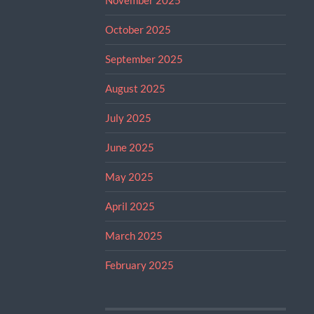
October 2025
September 2025
August 2025
July 2025
June 2025
May 2025
April 2025
March 2025
February 2025