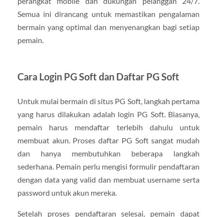
perangkat mobile dan dukungan pelanggan 24/7.
Semua ini dirancang untuk memastikan pengalaman
bermain yang optimal dan menyenangkan bagi setiap
pemain.
Cara Login PG Soft dan Daftar PG Soft
Untuk mulai bermain di situs PG Soft, langkah pertama
yang harus dilakukan adalah login PG Soft. Biasanya,
pemain harus mendaftar terlebih dahulu untuk
membuat akun. Proses daftar PG Soft sangat mudah
dan hanya membutuhkan beberapa langkah
sederhana. Pemain perlu mengisi formulir pendaftaran
dengan data yang valid dan membuat username serta
password untuk akun mereka.
Setelah proses pendaftaran selesai, pemain dapat