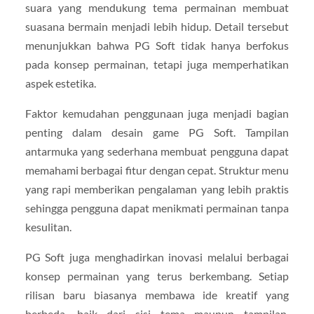
suara yang mendukung tema permainan membuat
suasana bermain menjadi lebih hidup. Detail tersebut
menunjukkan bahwa PG Soft tidak hanya berfokus
pada konsep permainan, tetapi juga memperhatikan
aspek estetika.
Faktor kemudahan penggunaan juga menjadi bagian
penting dalam desain game PG Soft. Tampilan
antarmuka yang sederhana membuat pengguna dapat
memahami berbagai fitur dengan cepat. Struktur menu
yang rapi memberikan pengalaman yang lebih praktis
sehingga pengguna dapat menikmati permainan tanpa
kesulitan.
PG Soft juga menghadirkan inovasi melalui berbagai
konsep permainan yang terus berkembang. Setiap
rilisan baru biasanya membawa ide kreatif yang
berbeda, baik dari sisi tema maupun tampilan.