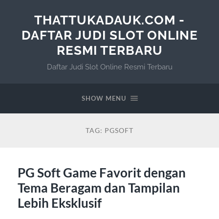
THATTUKADAUK.COM -
DAFTAR JUDI SLOT ONLINE
RESMI TERBARU
Daftar Judi Slot Online Resmi Terbaru
SHOW MENU
TAG:
PGSOFT
PG Soft Game Favorit dengan
Tema Beragam dan Tampilan
Lebih Eksklusif