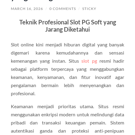
MARCH 16, 2026
/
0 COMMENTS
/
STICKY
Teknik Profesional Slot PG Soft yang
Jarang Diketahui
Slot online kini menjadi hiburan digital yang banyak
digemari karena kemudahannya dan sensasi
kemenangan yang instan. Situs
slot pg
resmi hadir
sebagai platform terpercaya yang menggabungkan
keamanan, kenyamanan, dan fitur inovatif agar
pengalaman bermain lebih menyenangkan dan
profesional.
Keamanan menjadi prioritas utama. Situs resmi
menggunakan enkripsi modern untuk melindungi data
pribadi dan transaksi keuangan pemain. Sistem
autentikasi ganda dan proteksi anti-penipuan