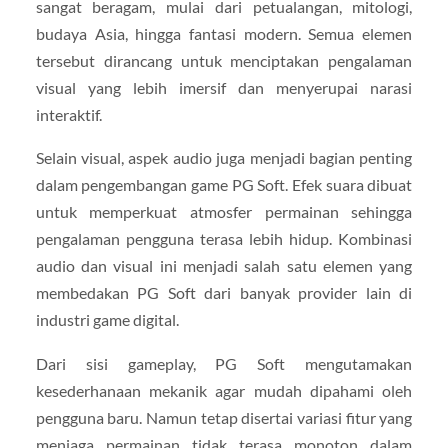
sangat beragam, mulai dari petualangan, mitologi,
budaya Asia, hingga fantasi modern. Semua elemen
tersebut dirancang untuk menciptakan pengalaman
visual yang lebih imersif dan menyerupai narasi
interaktif.
Selain visual, aspek audio juga menjadi bagian penting
dalam pengembangan game PG Soft. Efek suara dibuat
untuk memperkuat atmosfer permainan sehingga
pengalaman pengguna terasa lebih hidup. Kombinasi
audio dan visual ini menjadi salah satu elemen yang
membedakan PG Soft dari banyak provider lain di
industri game digital.
Dari sisi gameplay, PG Soft mengutamakan
kesederhanaan mekanik agar mudah dipahami oleh
pengguna baru. Namun tetap disertai variasi fitur yang
menjaga permainan tidak terasa monoton dalam