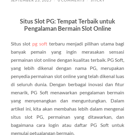
SEPTEMBER 23, 2025
/
0 COMMENTS
/
STICKY
Situs Slot PG: Tempat Terbaik untuk
Pengalaman Bermain Slot Online
Situs slot
pg soft
terbaru
menjadi pilihan utama bagi
banyak pemain yang ingin merasakan sensasi
permainan slot online dengan kualitas terbaik. PG Soft,
yang lebih dikenal dengan nama PG, merupakan
penyedia permainan slot online yang telah dikenal luas
di seluruh dunia. Dengan berbagai inovasi dan fitur
menarik, PG Soft menawarkan pengalaman bermain
yang menyenangkan dan menguntungkan. Dalam
artikel ini, kita akan membahas lebih dalam mengenai
situs slot PG, permainan yang ditawarkan, dan
bagaimana cara login atau daftar PG Soft untuk
memulai petualangan bermain.