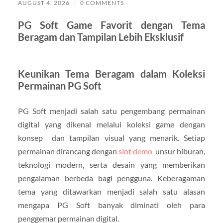
AUGUST 4, 2026
/
0 COMMENTS
PG Soft Game Favorit dengan Tema
Beragam dan Tampilan Lebih Eksklusif
Keunikan Tema Beragam dalam Koleksi
Permainan PG Soft
PG Soft menjadi salah satu pengembang permainan
digital yang dikenal melalui koleksi game dengan
konsep dan tampilan visual yang menarik. Setiap
permainan dirancang dengan
slot demo
unsur hiburan,
teknologi modern, serta desain yang memberikan
pengalaman berbeda bagi pengguna. Keberagaman
tema yang ditawarkan menjadi salah satu alasan
mengapa PG Soft banyak diminati oleh para
penggemar permainan digital.