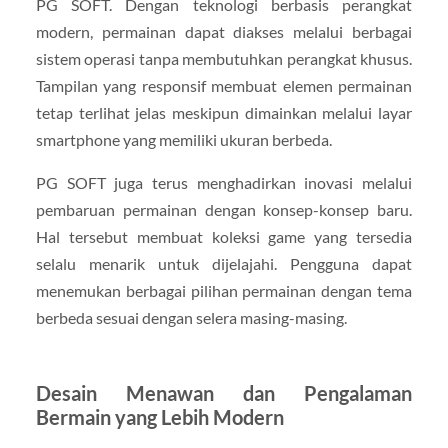
PG SOFT. Dengan teknologi berbasis perangkat
modern, permainan dapat diakses melalui berbagai
sistem operasi tanpa membutuhkan perangkat khusus.
Tampilan yang responsif membuat elemen permainan
tetap terlihat jelas meskipun dimainkan melalui layar
smartphone yang memiliki ukuran berbeda.
PG SOFT juga terus menghadirkan inovasi melalui
pembaruan permainan dengan konsep-konsep baru.
Hal tersebut membuat koleksi game yang tersedia
selalu menarik untuk dijelajahi. Pengguna dapat
menemukan berbagai pilihan permainan dengan tema
berbeda sesuai dengan selera masing-masing.
Desain Menawan dan Pengalaman
Bermain yang Lebih Modern