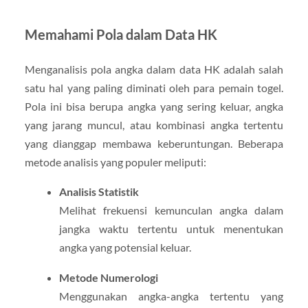
Memahami Pola dalam Data HK
Menganalisis pola angka dalam data HK adalah salah
satu hal yang paling diminati oleh para pemain togel.
Pola ini bisa berupa angka yang sering keluar, angka
yang jarang muncul, atau kombinasi angka tertentu
yang dianggap membawa keberuntungan. Beberapa
metode analisis yang populer meliputi:
Analisis Statistik
Melihat frekuensi kemunculan angka dalam
jangka waktu tertentu untuk menentukan
angka yang potensial keluar.
Metode Numerologi
Menggunakan angka-angka tertentu yang