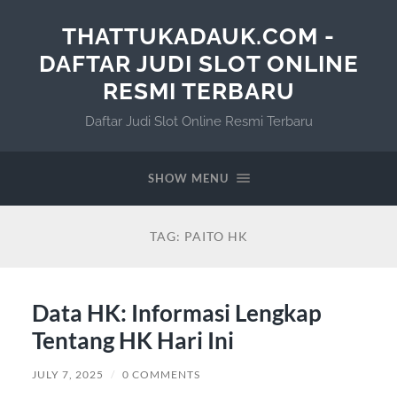
THATTUKADAUK.COM -
DAFTAR JUDI SLOT ONLINE
RESMI TERBARU
Daftar Judi Slot Online Resmi Terbaru
SHOW MENU
TAG:
PAITO HK
Data HK: Informasi Lengkap
Tentang HK Hari Ini
JULY 7, 2025
/
0 COMMENTS