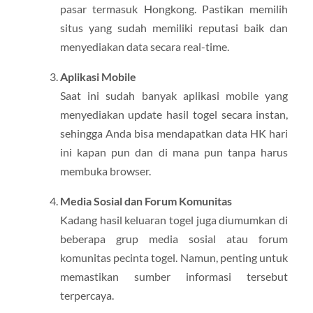
pasar termasuk Hongkong. Pastikan memilih
situs yang sudah memiliki reputasi baik dan
menyediakan data secara real-time.
Aplikasi Mobile
Saat ini sudah banyak aplikasi mobile yang
menyediakan update hasil togel secara instan,
sehingga Anda bisa mendapatkan data HK hari
ini kapan pun dan di mana pun tanpa harus
membuka browser.
Media Sosial dan Forum Komunitas
Kadang hasil keluaran togel juga diumumkan di
beberapa grup media sosial atau forum
komunitas pecinta togel. Namun, penting untuk
memastikan sumber informasi tersebut
terpercaya.