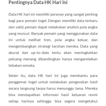
Pentingnya Data HK Hari Ini
Data HK hari ini memiliki peranan yang sangat penting
bagi para pemain togel. Dengan memiliki data terbaru
dan valid, pemain dapat melakukan analisis pola angka
yang muncul. Banyak pemain yang menggunakan data
ini untuk melihat tren, pola angka keluar, dan
mengembangkan strategi taruhan mereka. Data yang
akurat dan up-to-date tentu akan meningkatkan
peluang menang dibandingkan hanya mengandalkan
tebakan semata.
Selain itu, data HK hari ini juga membantu para
penggemar togel untuk melakukan pengecekan hasil
secara langsung tanpa harus menunggu lama. Mereka
bisa mendapatkan informasi hasil keluaran resmi
setiap harinya sehingga bisa segera mengetahui