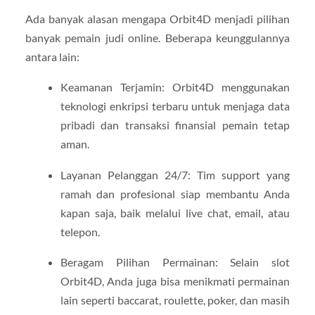
Ada banyak alasan mengapa Orbit4D menjadi pilihan
banyak pemain judi online. Beberapa keunggulannya
antara lain:
Keamanan Terjamin: Orbit4D menggunakan
teknologi enkripsi terbaru untuk menjaga data
pribadi dan transaksi finansial pemain tetap
aman.
Layanan Pelanggan 24/7: Tim support yang
ramah dan profesional siap membantu Anda
kapan saja, baik melalui live chat, email, atau
telepon.
Beragam Pilihan Permainan: Selain slot
Orbit4D, Anda juga bisa menikmati permainan
lain seperti baccarat, roulette, poker, dan masih