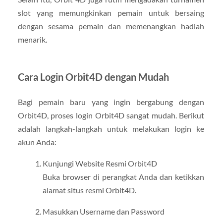
slot yang memungkinkan pemain untuk bersaing
dengan sesama pemain dan memenangkan hadiah
menarik.
Cara Login Orbit4D dengan Mudah
Bagi pemain baru yang ingin bergabung dengan
Orbit4D, proses login Orbit4D sangat mudah. Berikut
adalah langkah-langkah untuk melakukan login ke
akun Anda:
Kunjungi Website Resmi Orbit4D
Buka browser di perangkat Anda dan ketikkan
alamat situs resmi Orbit4D.
Masukkan Username dan Password