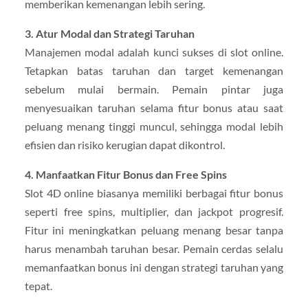
memberikan kemenangan lebih sering.
3. Atur Modal dan Strategi Taruhan
Manajemen modal adalah kunci sukses di slot online.
Tetapkan batas taruhan dan target kemenangan
sebelum mulai bermain. Pemain pintar juga
menyesuaikan taruhan selama fitur bonus atau saat
peluang menang tinggi muncul, sehingga modal lebih
efisien dan risiko kerugian dapat dikontrol.
4. Manfaatkan Fitur Bonus dan Free Spins
Slot 4D online biasanya memiliki berbagai fitur bonus
seperti free spins, multiplier, dan jackpot progresif.
Fitur ini meningkatkan peluang menang besar tanpa
harus menambah taruhan besar. Pemain cerdas selalu
memanfaatkan bonus ini dengan strategi taruhan yang
tepat.