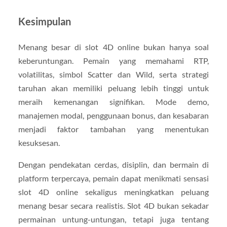
Kesimpulan
Menang besar di slot 4D online bukan hanya soal
keberuntungan. Pemain yang memahami RTP,
volatilitas, simbol Scatter dan Wild, serta strategi
taruhan akan memiliki peluang lebih tinggi untuk
meraih kemenangan signifikan. Mode demo,
manajemen modal, penggunaan bonus, dan kesabaran
menjadi faktor tambahan yang menentukan
kesuksesan.
Dengan pendekatan cerdas, disiplin, dan bermain di
platform terpercaya, pemain dapat menikmati sensasi
slot 4D online sekaligus meningkatkan peluang
menang besar secara realistis. Slot 4D bukan sekadar
permainan untung-untungan, tetapi juga tentang