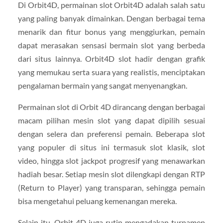
Di Orbit4D, permainan slot Orbit4D adalah salah satu
yang paling banyak dimainkan. Dengan berbagai tema
menarik dan fitur bonus yang menggiurkan, pemain
dapat merasakan sensasi bermain slot yang berbeda
dari situs lainnya. Orbit4D slot hadir dengan grafik
yang memukau serta suara yang realistis, menciptakan
pengalaman bermain yang sangat menyenangkan.
Permainan slot di Orbit 4D dirancang dengan berbagai
macam pilihan mesin slot yang dapat dipilih sesuai
dengan selera dan preferensi pemain. Beberapa slot
yang populer di situs ini termasuk slot klasik, slot
video, hingga slot jackpot progresif yang menawarkan
hadiah besar. Setiap mesin slot dilengkapi dengan RTP
(Return to Player) yang transparan, sehingga pemain
bisa mengetahui peluang kemenangan mereka.
Selain itu, Orbit 4D juga rutin mengadakan turnamen