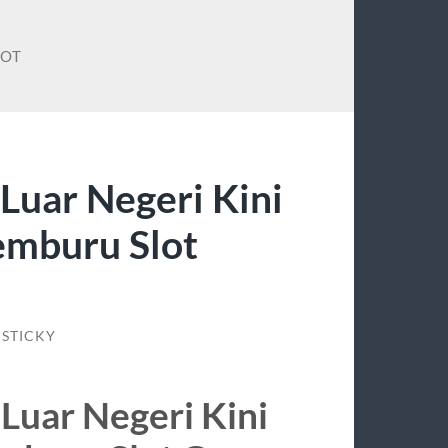
LOT
Luar Negeri Kini
emburu Slot
STICKY
Luar Negeri Kini