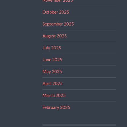
October 2025
September 2025
August 2025
July 2025
June 2025
May 2025
April 2025
March 2025
February 2025