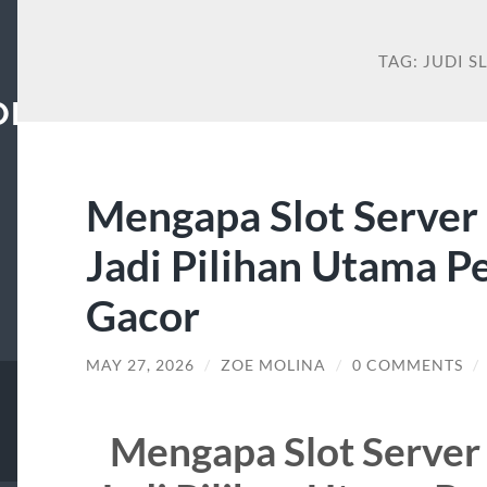
TAG:
JUDI S
OM
Mengapa Slot Server 
Jadi Pilihan Utama P
Gacor
MAY 27, 2026
/
ZOE MOLINA
/
0 COMMENTS
/
Mengapa Slot Server 