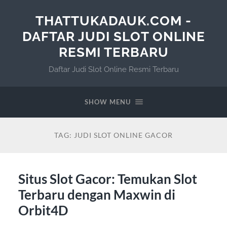
THATTUKADAUK.COM -
DAFTAR JUDI SLOT ONLINE
RESMI TERBARU
Daftar Judi Slot Online Resmi Terbaru
SHOW MENU
TAG:
JUDI SLOT ONLINE GACOR
Situs Slot Gacor: Temukan Slot
Terbaru dengan Maxwin di
Orbit4D