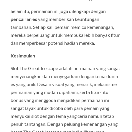
Selain itu, permainan ini juga dilengkapi dengan
pencairan es
yang memberikan keuntungan
tambahan. Setiap kali pemain memicu kemenangan,
mereka berpeluang untuk membuka lebih banyak fitur
dan memperbesar potensi hadiah mereka.
Kesimpulan
Slot The Great Icescape adalah permainan yang sangat
menyenangkan dan menyegarkan dengan tema dunia
es yang unik. Desain visual yang menarik, mekanisme
permainan yang mudah dipahami, serta fitur-fitur
bonus yang menggoda menjadikan permainan ini
sangat layak untuk dicoba oleh para pemain yang
menyukai slot dengan tema yang ceria namun tetap
penuh tantangan. Dengan peluang kemenangan yang
besar, The Great Icescape menjadi pilihan yang