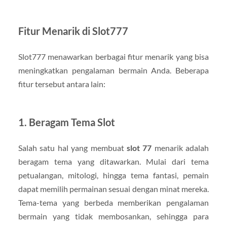
Fitur Menarik di Slot777
Slot777 menawarkan berbagai fitur menarik yang bisa
meningkatkan pengalaman bermain Anda. Beberapa
fitur tersebut antara lain:
1. Beragam Tema Slot
Salah satu hal yang membuat
slot 77
menarik adalah
beragam tema yang ditawarkan. Mulai dari tema
petualangan, mitologi, hingga tema fantasi, pemain
dapat memilih permainan sesuai dengan minat mereka.
Tema-tema yang berbeda memberikan pengalaman
bermain yang tidak membosankan, sehingga para