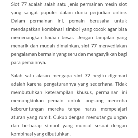
Slot 77 adalah salah satu jenis permainan mesin slot
yang sangat populer dalam dunia perjudian online.
Dalam permainan ini, pemain berusaha untuk
mendapatkan kombinasi simbol yang cocok agar bisa
memenangkan hadiah besar. Dengan tampilan yang
menarik dan mudah dimainkan,
slot 77
menyediakan
pengalaman bermain yang seru dan mengasyikkan bagi
para pemainnya.
Salah satu alasan mengapa
slot 77
begitu digemari
adalah karena pengaturannya yang sederhana. Tidak
membutuhkan keterampilan khusus, permainan ini
memungkinkan pemain untuk langsung mencoba
keberuntungan mereka tanpa harus mempelajari
aturan yang rumit. Cukup dengan memutar gulungan
dan berharap simbol yang muncul sesuai dengan
kombinasi yang dibutuhkan.