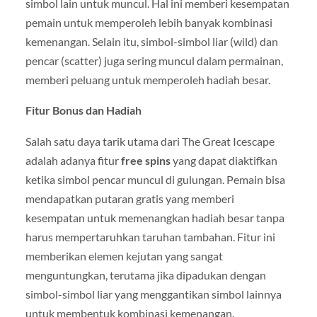
simbol lain untuk muncul. Hal ini memberi kesempatan
pemain untuk memperoleh lebih banyak kombinasi
kemenangan. Selain itu, simbol-simbol liar (wild) dan
pencar (scatter) juga sering muncul dalam permainan,
memberi peluang untuk memperoleh hadiah besar.
Fitur Bonus dan Hadiah
Salah satu daya tarik utama dari The Great Icescape
adalah adanya fitur
free spins
yang dapat diaktifkan
ketika simbol pencar muncul di gulungan. Pemain bisa
mendapatkan putaran gratis yang memberi
kesempatan untuk memenangkan hadiah besar tanpa
harus mempertaruhkan taruhan tambahan. Fitur ini
memberikan elemen kejutan yang sangat
menguntungkan, terutama jika dipadukan dengan
simbol-simbol liar yang menggantikan simbol lainnya
untuk membentuk kombinasi kemenangan.