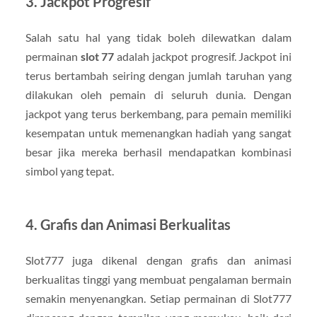
3. Jackpot Progresif
Salah satu hal yang tidak boleh dilewatkan dalam
permainan
slot 77
adalah jackpot progresif. Jackpot ini
terus bertambah seiring dengan jumlah taruhan yang
dilakukan oleh pemain di seluruh dunia. Dengan
jackpot yang terus berkembang, para pemain memiliki
kesempatan untuk memenangkan hadiah yang sangat
besar jika mereka berhasil mendapatkan kombinasi
simbol yang tepat.
4. Grafis dan Animasi Berkualitas
Slot777 juga dikenal dengan grafis dan animasi
berkualitas tinggi yang membuat pengalaman bermain
semakin menyenangkan. Setiap permainan di Slot777