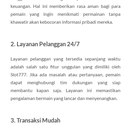
keuangan. Hal ini memberikan rasa aman bagi para
pemain yang ingin menikmati permainan tanpa
khawatir akan kebocoran informasi pribadi mereka.
2. Layanan Pelanggan 24/7
Layanan pelanggan yang tersedia sepanjang waktu
adalah salah satu fitur unggulan yang dimiliki oleh
Slot777. Jika ada masalah atau pertanyaan, pemain
dapat menghubungi tim dukungan yang siap
membantu kapan saja. Layanan ini memastikan
pengalaman bermain yang lancar dan menyenangkan.
3. Transaksi Mudah