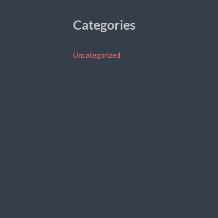
Categories
Uncategorized