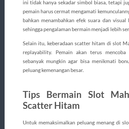
ini tidak hanya sekadar simbol biasa, tetapi 
pemain harus cermat mengamati kemunculannya
bahkan menambahkan efek suara dan visual k
sehingga pengalaman bermain menjadi lebih se
Selain itu, keberadaan scatter hitam di slot 
replayability. Pemain akan terus mencoba
sebanyak mungkin agar bisa menikmati bonu
peluang kemenangan besar.
Tips Bermain Slot Ma
Scatter Hitam
Untuk memaksimalkan peluang menang di slo