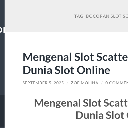
TAG:
BOCORAN SLOT S
OM
Mengenal Slot Scatt
Dunia Slot Online
SEPTEMBER 5, 2025
/
ZOE MOLINA
/
0 COMME
Mengenal Slot Scat
Dunia Slot