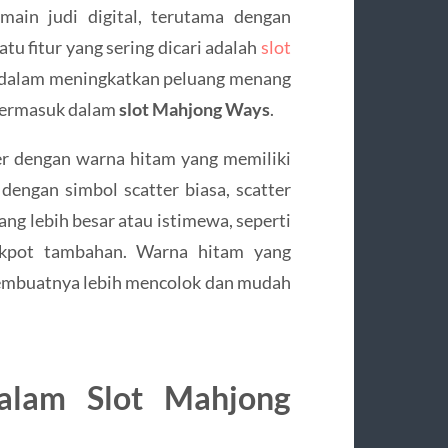
main judi digital, terutama dengan
tu fitur yang sering dicari adalah
slot
ma dalam meningkatkan peluang menang
 termasuk dalam
slot Mahjong Ways
.
er dengan warna hitam yang memiliki
dengan simbol scatter biasa, scatter
ang lebih besar atau istimewa, seperti
ackpot tambahan. Warna hitam yang
membuatnya lebih mencolok dan mudah
dalam Slot Mahjong